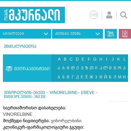
სიახლეები
კითხვა ექიმს
ენციკლოპედია
A
B
C
D
E
F
G
H
I
J
K
L
ა
ბ
გ
დ
ე
ვ
ზ
თ
ი
კ
ლ
მ
ნ
ო
პ
ჟ
მედიკამენტები
А
Б
В
Г
Д
Е
Ё
Ж
З
И
Й
К
Л
М
Н
О
ვინორელბინ–ებევე - VINORELBINE– EBEVE -
ВИНОРЕЛВИН-ЭБЕВЕ
საერთაშორისო დასახელება:
VINORELBINE
მოქმედი ნივთიერება:
ვინორელბინი
კლინიკურ-ფარმაკოლოგიური ჯგუფი: