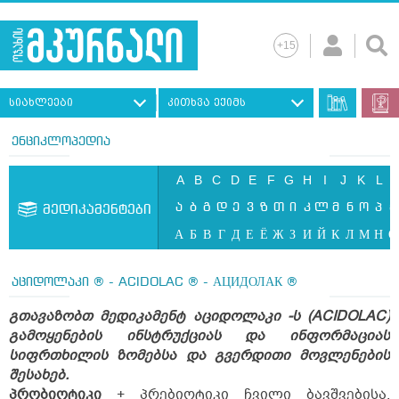
სიახლეები
კითხვა ექიმს
ენციკლოპედია
A
B
C
D
E
F
G
H
I
J
K
L
ა
ბ
გ
დ
ე
ვ
ზ
თ
ი
კ
ლ
მ
ნ
ო
პ
ჟ
მედიკამენტები
А
Б
В
Г
Д
Е
Ё
Ж
З
И
Й
К
Л
М
Н
О
აციდოლაკი ® - ACIDOLAC ® - АЦИДОЛАК ®
გთავაზობთ მედიკამენტ აციდოლაკი -ს (ACIDOLAC)
გამოყენების ინსტრუქციას და ინფორმაციას
სიფრთხილის ზომებსა და გვერდითი მოვლენების
შესახებ.
პრობიოტიკი
+ პრებიოტიკი ჩვილი ბავშვებისა,