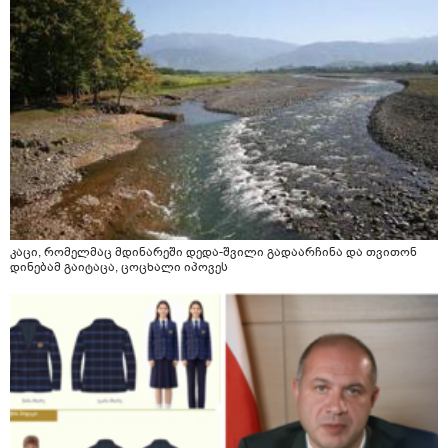
მანიპულაციები რომ თავს მოიკლავდა თუ წამოვიდოდი
მისგან ეს ტოქსიკური ურთიერთობა დავასრულე ეხლა
ისებ ასე ვარ თავბრუხვევებით და როგორ მოვიქცეე
არვიცი ბოდიში ცოყა არულად მიწერია
კაცი, რომელმაც მდინარეში დედა-შვილი გადაარჩინა და თვითონ
დინებამ გაიტაცა, ცოცხალი იპოვეს