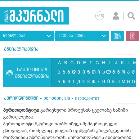
სიახლეები
კითხვა ექიმს
ენციკლოპედია
A
B
C
D
E
F
G
H
I
J
K
L
M
სამედიცინო
ა
ბ
გ
დ
ე
ვ
ზ
თ
ი
კ
ლ
მ
ნ
ო
პ
ჟ
ენციკლოპედია
А
Б
В
Г
Д
Е
Ё
Ж
З
И
Й
К
Л
М
Н
О
პერიოდონტიტი - periodontitis - периодонтит
პერიოდონტიტი
კარიესული პროცესის ყველაზე საშიში
გართულებაა.
პერიოდონტი მკვრივი ფიბროზულ-შემაერთებელი
ქსოვილია, რომელიც კბილთა ფესვების კბილბუდესთან
შეერთებას უზრუნველყოფს. პერიოდონტიტს ახასიათებს