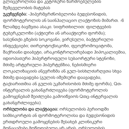
გლიცეროლისა და კეტონური წარმოებულების
შემცველობის მატებას
უკუჩვენება
:
-ჰიპერმგრძნობელობა ბუდესონიდის,
ფორმოტეროლის ან საინჰალაციო ლაქტოზის მიმართ. -6
წლამდე ბავშვთა ასაკი. სიფრთხილით: ფილტვების
ტუბერკულოზი (აქტიური ან არააქტიური ფორმა);
სასუნთქი გზების სოკოვანი, ვირუსული, ბაქტერიული
ინფექციები; თირეოტოქსიკოზი, ფეოქრომოციტომა,
შაქრიანი დიაბეტი, არაკონტროლირებადი ჰიპოკალიემია,
იდიოპათური ჰიპერტროფული სუბაორტური სტენოზი,
მძიმე არტერიული ჰიპერტენზია, ნებისმიერი
ლოკალიზაციის ანევრიზმა ან გულ-სისხლძარღვთა სხვა
მძიმე დაავადება (გულის იშემიური დაავადება,
ტაქიარითმია ან გულის უკმარისობის მძიმე ფორმა), Qთ-
ინტერვალის გახანგრძლივება (ფორმოტეროლის
გამოყენებამ შეიძლება გამოიწვიოს Qთც-ინტერვალის
გახანგრძლივება).
ორსულობა
და
ლაქტაცია
:
ორსულობის პერიოდში
სიმბიკორტის ან ფორმოტეროლისა და ბუდესონიდის
ერთდროული გამოყენების შესახებ კლინიკური
მონაცემები მოწოდებული არ არის. ორსულობის