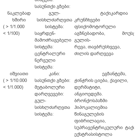
სასუნთქი გზები:
ნაკლებად
გულ-
ტაქიკარდია
ხშირი
სისხლძარღვთა
კრუნჩხვები
( > 1/1.000
სისტემა:
ფსიქომოტორული
< 1/100)
საყრდენ-
აგზნებადობა, მოუსვე
მამოძრავებელი
გულის-
სისტემა:
რევა, თავბრუსხვევა,
ცენტრალური
ძილის დარღვევა
ნერვული
სისტემა:
იშვიათი
კანი:
ეგზანტემა,
( > 1/10.000
სასუნთქი გზები:
ჭინჭრის ციება, ქავილი,
< 1/1.000)
მეტაბოლური
დერმატიტი,
დარღვევები:
ანგიოედემა.
გულ-
ბრონქოსპაზმი
სისხლძარღვთა
ჰიპოკალიემია
სისტემა:
წინაგულების
ფიბრილაცია,
სუპრავენტრიკულური ტაქი
ექსტრასისტოლა