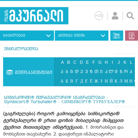
სიახლეები
კითხვა ექიმს
ენციკლოპედია
A
B
C
D
E
F
G
H
I
J
K
L
ა
ბ
გ
დ
ე
ვ
ზ
თ
ი
კ
ლ
მ
ნ
ო
პ
ჟ
მედიკამენტები
А
Б
В
Г
Д
Е
Ё
Ж
З
И
Й
К
Л
М
Н
О
სიმბიკორტი® ტურბუჰალერი® (გაგრძელება) -
Symbicort® Turbuhaler® - СИМБИКОРТ® ТУРБУХАЛЕР®
(გაგრძელება)
როგორ
გამოიყენება
სიმბიკორტი
®
ტურბუჰალერი
®
ერთი
დოზის
მისაღებად
მიჰყევით
ქვემოთ
მითითებულ
ინსტრუქციას
.
1. მოხრახნეთ და
მოხსენით თავსახური. 2. დაიჭირეთ ინჰალატორი