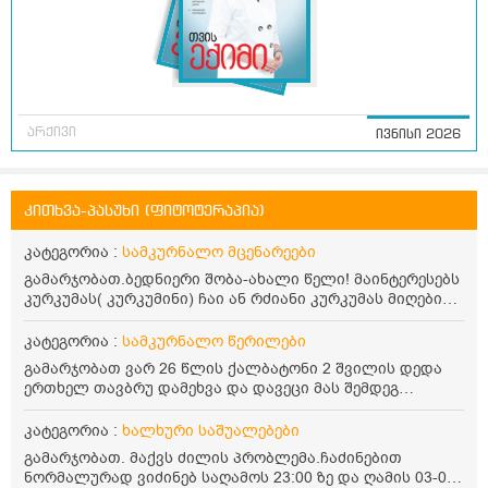
არქივი
ივნისი 2026
კითხვა-პასუხი (ფიტოტერაპია)
კატეგორია :
სამკურნალო მცენარეები
გამარჯობათ.ბედნიერი შობა-ახალი წელი! მაინტერესებს
კურკუმას( კურკუმინი) ჩაი ან რძიანი კურკუმას მიღების
წესი. მაინტერესებდა და წავიკითხე ასეთი ინფორმაცია:
კურკუმას გააჩნია ანთების საწინააღმდეგო,
კატეგორია :
სამკურნალო წერილები
დამამშვიდებელი და ანტიოქსიდანტური თვისებები.ის
გამარჯობათ ვარ 26 წლის ქალბატონი 2 შვილის დედა
უნდა მივიღოთო ცხიმთან და შავ პილპილთან ერთად
ერთხელ თავბრუ დამეხვა და დავეცი მას შემდეგ
ეფექტურობის მიზნით. 1) პირველი ვარიანტი არის ჩაი:
დამეწყო შიშები ვეღარ გავდიოდი გარეთ რადგან ისევ
როგორ მივიღო კურკუმას ჩაი? უზმოზე,ჭამამდე თუ ჭამის
ასე ცუდად არ გავხდარიყავი ყურის ანთება მქონდა
კატეგორია :
ხალხური საშუალებები
შემდეგ? თბილი წყალი უნდა დავასხათ თუ მდუღარე?
მაშინ როგორც გაირკვა მას შემსეგ გავიდა 1 წელზე
წავიკითხე რომ კურკუმას თუ დავასხამთ მდუღარე
გამარჯობათ. მაქვს ძილის პრობლემა.ჩაძინებით
მეტინდა კიდე მეხვევა თავბრუ გარეთ გასვილისას
წყალს, ის დაკარგავსო სასარგებლო თვისებებს, ასევე
ნორმალურად ვიძინებ საღამოს 23:00 ზე და ღამის 03-00
სახლში კარგად ვარ როცა ახსენებენ გარეთ წაავალა