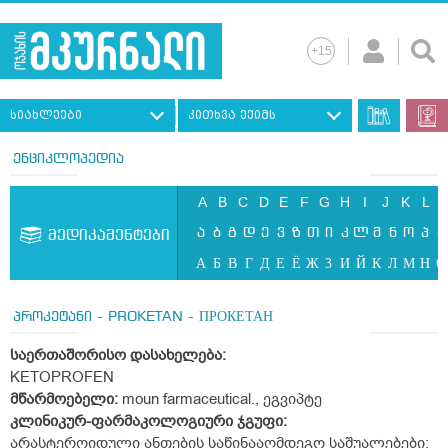
სიახლეები
კითხვა ექიმს
ენციკლოპედია
A
B
C
D
E
F
G
H
I
J
K
L
ა
ბ
გ
დ
ე
ვ
ზ
თ
ი
კ
ლ
მ
ნ
ო
პ
ჟ
მედიკამენტები
А
Б
В
Г
Д
Е
Ё
Ж
З
И
Й
К
Л
М
Н
О
პროკეტანი - PROKETAN - ПРОКЕТАН
საერთაშორისო
დასახელება
:
KETOPROFEN
მწარმოებელი:
moun farmaceutical., ეგვიპტე
კლინიკურ
-
ფარმაკოლოგიური
ჯგუფი
:
არასტეროიდული ანთების საწინააღმდეგო საშუალებები;