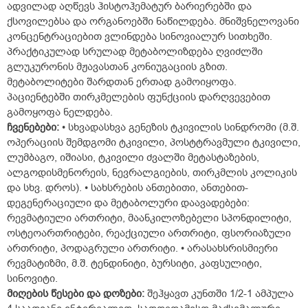
ადვილად აღწევს ჰისტოჰემატურ ბარიერებში და
ქსოვილებსა და ორგანოებში ნაწილდება. მნიშვნელოვანი
კონცენტრაციებით ვლინდება სინოვიალურ სითხეში.
პრაქტიკულად სრულად მეტაბოლიზდება ღვიძლში
გლუკურონის მჟავასთან კონიუგაციის გზით.
მეტაბოლიტები შარდთან ერთად გამოიყოფა.
პაციენტებში თირკმელების ფუნქციის დარღვევებით
გამოყოფა ნელდება.
ჩვენებები
:
• სხვადასხვა გენეზის ტკივილის სინდრომი (მ.შ.
ოპერაციის შემდგომი ტკივილი, პოსტტრავმული ტკივილი,
ლუმბაგო, იშიასი, ტკივილი ძვალში მეტასტაზების,
ალგოდისმენორეის, ნევრალგიების, თირკმლის კოლიკის
და სხვ. დროს). • სახსრების ანთებითი, ანთებით-
დეგენერაციული და მეტაბოლური დაავადებები:
რევმატიული ართრიტი, მაანკილოზებელი სპონდილიტი,
ოსტეოართრიტები, რეაქციული ართრიტი, ფსორიაზული
ართრიტი, პოდაგრული ართრიტი. • არასახსრისმიერი
რევმატიზმი, მ.შ. ტენდინიტი, ბურსიტი, კაფსულიტი,
სინოვიტი.
მიღების
წესები
და
დოზები
:
შეჰყავთ კუნთში 1/2-1 ამპულა