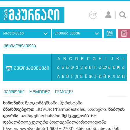
სიახლეები
კითხვა ექიმს
ენციკლოპედია
A
B
C
D
E
F
G
H
I
J
K
L
ა
ბ
გ
დ
ე
ვ
ზ
თ
ი
კ
ლ
მ
ნ
ო
პ
ჟ
მედიკამენტები
А
Б
В
Г
Д
Е
Ё
Ж
З
И
Й
К
Л
М
Н
О
ჰემოდეზი - HEMODEZ - ГЕМОДЕЗ
სინონიმი
:
ნეოკომპენსანი, პერისტანი
მწარმოებელი
:
LIQVOR Pharmaceuticals, სომხეთი.
წამლის
ფორმა
:
საინფუზიო ხსნარი
შემცველობა
: 6%
დაბალმოლეკულური პოლივინილპიროლიდონი
(მოლეკულური მასა 12600 + 2700); ტარიუმის, კალიუმის,