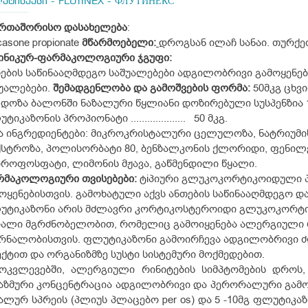
უტინექსი - FLUTINEX - ФЛУТИНЕКС
ერთაშორისო
დასახელება
:
icasone propionate
მწარმოებელი
:
დროგსან ილაჩ სანაი. თურქე
ინიკურ
-
ფარმაკოლოგიური
ჯგუფი
:
ების საწინააღმდეგო საშუალებები ადგილობრივი გამოყენ
უალებები.
შემადგენლობა
და
გამოშვების
ფორმა
:
50მკგ ცხვ
 დოზა ბალონში ნაზალური წყლიანი დოზირებული სუსპენზია 
ტიკაზონის პროპიონატი .................... 50 მკგ.
ა ინგრედიენტები: მიკროკრისტალური ცელულოზა, ნატრიუმ
სტროზა, პოლისორბატი 80, ბენზალკონის ქლორიდი, ფენილ
როფოსფატი, ლიმონის მჟავა, გაწმენდილი წყალი.
რმაკოლოგიური
თვისებები:
ტiპიური გლუკოკორტიკოიდული 
ოყენებისთვის. გამოხატული აქვს ანთების საწინააღმდეგო 
უტიკაზონი არის მძლავრი კორტიკოსტეროიდი გლუკოკორტი
ღალი მგრძნობელობით, რომელიც გამოიყენება ალერგიული 
რნალობისთვის. ფლუტიკაზონი გამოირჩევა ადგილობრივი ძ
ქტით და ორგანიზმზე სუსტი სისტემური მოქმედებით.
მოკვლევებში, ალერგიული რინიტების სიმპტომების დროს
ზმური კონცენტრაცია ადგილობრივი და პერორალური გამოყენ
ალურ სპრეის (პლიუს პლაცებო per os) და 5 -10მგ ფლუტიკაზ