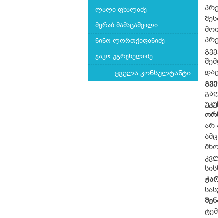
პრე
ლალი ფხალაძე
შეს
მერაბ მამაცაშვილი
მოი
პრე
ნინო ლორთქიფანიძე
გვე
ჯაკო უგრეხელიძე
შემ
დაე
ყველა კონსულტანტი
გვ
გაღ
უკუ
ორ
არ 
ამც
მხო
კვლ
სის
ჭარ
სას
შენ
ტემ