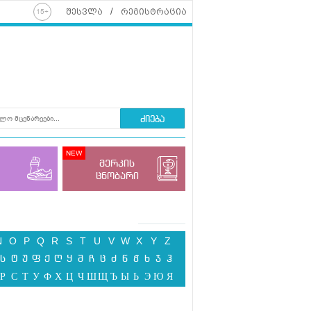
შესვლა
რეგისტრაცია
ძიება
მერკის
ცნობარი
N
O
P
Q
R
S
T
U
V
W
X
Y
Z
ს
ტ
უ
ფ
ქ
ღ
ყ
შ
ჩ
ც
ძ
წ
ჭ
ხ
ჯ
ჰ
Р
С
Т
У
Ф
Х
Ц
Ч
Ш
Щ
Ъ
Ы
Ь
Э
Ю
Я