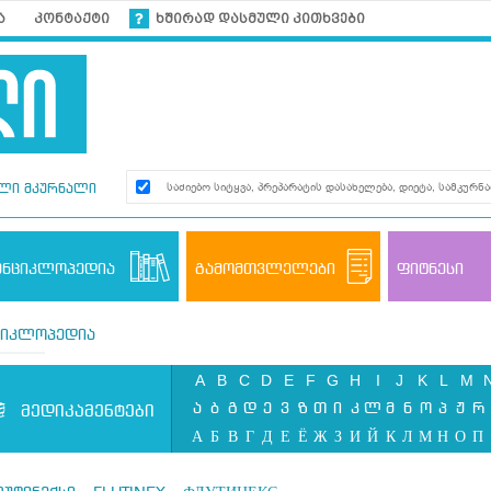
ა
კონტაქტი
ხშირად დასმული კითხვები
ლი მკურნალი
ენციკლოპედია
გამომთვლელები
ფიტნესი
ციკლოპედია
A
B
C
D
E
F
G
H
I
J
K
L
M
ა
ბ
გ
დ
ე
ვ
ზ
თ
ი
კ
ლ
მ
ნ
ო
პ
ჟ
რ
მედიკამენტები
А
Б
В
Г
Д
Е
Ё
Ж
З
И
Й
К
Л
М
Н
О
П