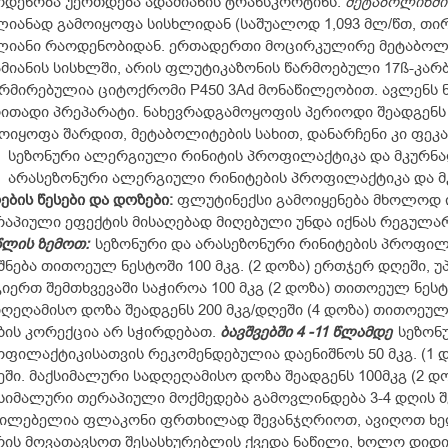
დენობა უერთდება ადამიანის ტრანსკორტინს.
მეტაბოლიზმი
იანად გამოიყოფა სისხლიდან (საშუალოდ 1,093 მლ/წთ, თი
ლიანი რაოდენობიდან. ერთადერთი მოცირკულირე მეტაბოლ
მიანის სისხლში, არის ფლუტიკაზონის წარმოებული 17ß-კარ
მირებულია ციტოქრომი P450 3Ad მონაწილეობით. ავლენს 
ითადი პრეპარატი. ნახევრადგამოყოფის პერიოდი შეადგენს 7
ოიყოფა შარდით, მეტაბოლიტების სახით, დანარჩენი კი ფეკ
სეზონური ალერგიული რინიტის პროფილაქტიკა და მკურნ
არასეზონური ალერგიული რინიტების პროფილაქტიკა და 
ების
წესები
და
დოზები:
ფლუტინექსი გამოიყენება მხოლოდ
აპიული ეფექტის მისაღებად მიღებული უნდა იქნას რეგულ
წლის ზემოთ:
სეზონური და არასეზონური რინიტების პროფილ
შნება თითოეულ ნესტოში 100 მკგ. (2 დოზა) ერთჯერ დღეში, 
იერთ შემთხვევაში საჭიროა 100 მკგ (2 დოზა) თითოეულ ნესტ
ღეღამისო დოზა შეადგენს 200 მკგ/დღეში (4 დოზა) თითოეულ
ის კორექცია არ სჭირდებათ.
ბავშვებში 4 -11 წლამდე
სეზონუ
ფილაქტიკისათვის რეკომენდებულია დაენიშნოს 50 მკგ. (1
ში. მაქსიმალური სადღეღამისო დოზა შეადგენს 100მკგ (2 დ
სიმალური თერაპიული მოქმედება გამოვლინდება 3-4 დღის შე
ილებელია ფლაკონი ფრთხილად შევანჯღრიოთ, ავიღოთ ხელშ
ის მოვათავსოთ შესასხურებლის ქვედა ნაწილი, ხოლო დიდ