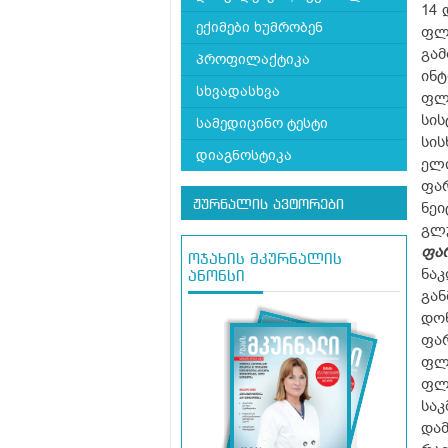
14 
ექიმები ხუმრობენ
ფლ
გამ
პროფილაქტიკა
ინტ
სხვადასხვა
ფლ
სის
სამედიცინო ტესტი
სი
დიაგნოსტიკა
ელ
ფარ
ჟურნალის ავტორები
ნეი
გლუ
ფარ
ოჯახის მკურნალის
ნაკ
ანონსი
გან
დონ
ფარ
ფლუ
ფლუ
საკ
დამ