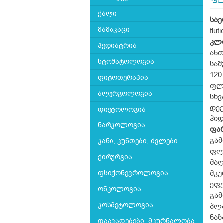
ფლ
ქალი
სა
მამაკაცი
flut
კლ
პედიატრია
ანთ
სტომატოლოგია
საშ
120
ფიტოთერაპია
ფლუ
ალერგოლოგია
სხვ
დექ
დიეტოლოგია
ჰიდ
ნარკოლოგია
ფა
გამ
კანი, კუნთები, ძვლები
ფლ
ქირურგია
მა
ფსიქონევროლოგია
მკუ
ეფე
ონკოლოგია
გა
კოსმეტოლოგია
პლა
ნაზ
დაავადებები, მკურნალობა