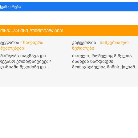
გაზიარება
ითხვა-პასუხი (ფიტოტერაპია)
ატეგორია :
ხალხური
კატეგორია :
სამკურნალო
აშუალებები
წერილები
ამარჯობა.თავშავა და
თაფლი, რომელიც 8 წელია
რეგანო ერთიდაიგივეა?
ინახება სარდაფში,
აღაზიაში შევიძინე და
მოთავსებულია მინის ქილაში
რეგანო ეწერა. მისი ჩაის
და დახურულია პლასტმასის
ალევის წესი
სახურავით. ექნება თუ არა
აინტერესებს.რისთვის არის
შენარჩუნებული სასარგებლო
არგი? წავიკითხე რომ: 1 ჭიქა
თვისებები და შეიძლება თუ
ბილ წყალში ჩავყაროთ 1
არა მისი მირთმევა?
აის კოვზი დაქუცმაცებული
გმადლობთ.
ა გამხმარი ორეგანო და
ავაჩეროთ 10-15 წუთი,
ივიღოთო ჭამიდან 1-2
ათში. მიზანი:
ნტიოქსიდანტური და ანთების
აწინააღმდეგო თვისება.
ენციკლოპედია
რეკლამა