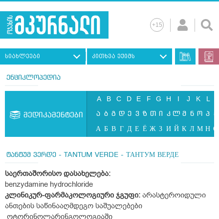
სიახლეები
კითხვა ექიმს
ენციკლოპედია
A
B
C
D
E
F
G
H
I
J
K
L
ა
ბ
გ
დ
ე
ვ
ზ
თ
ი
კ
ლ
მ
ნ
ო
პ
ჟ
მედიკამენტები
А
Б
В
Г
Д
Е
Ё
Ж
З
И
Й
К
Л
М
Н
О
ტანტუმ ვერდე - TANTUM VERDE - ТАНТУМ ВЕРДЕ
საერთაშორისო
დასახელება:
benzydamine hydrochloride
კლინიკურ
-
ფარმაკოლოგიური
ჯგუფი:
არასტეროიდული
ანთების საწინააღმდეგო საშუალებები
ოტორინოლარინგოლოგიაში