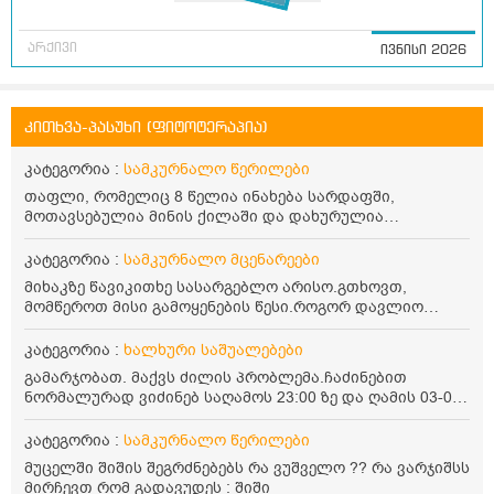
არქივი
ივნისი 2026
კითხვა-პასუხი (ფიტოტერაპია)
კატეგორია :
სამკურნალო წერილები
თაფლი, რომელიც 8 წელია ინახება სარდაფში,
მოთავსებულია მინის ქილაში და დახურულია
პლასტმასის სახურავით. ექნება თუ არა შენარჩუნებული
სასარგებლო თვისებები და შეიძლება თუ არა მისი
კატეგორია :
სამკურნალო მცენარეები
მირთმევა? გმადლობთ.
მიხაკზე წავიკითხე სასარგებლო არისო.გთხოვთ,
მომწეროთ მისი გამოყენების წესი.როგორ დავლიო
მიხაკის ჩაი. ასევე მაინტერესებს ლეიკოციტები მაქვს
ოდნავ დაბალი და წავიკითხე ლეიკოციტების დონეს
კატეგორია :
ხალხური საშუალებები
მაღლა წევსო და ასეა?
გამარჯობათ. მაქვს ძილის პრობლემა.ჩაძინებით
ნორმალურად ვიძინებ საღამოს 23:00 ზე და ღამის 03-00
ან 04:00 საათზე მეღვიძება და მერე ვერ ვიძინებ
ვერაფრით.რამე ხალხური საშუალება თუ არის ამ
კატეგორია :
სამკურნალო წერილები
პრობლემის მოსაგვარებლად
მუცელში შიშის შეგრძნებებს რა ვუშველო ?? რა ვარჯიშსს
მირჩევთ რომ გადავუდეს : შიში