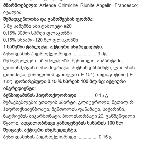
მწარმოებელი:
Aziende Chimiche Riunite Angelini Francesco;
იტალია
შემადგენლობა
და
გამოშვების
ფორმა:
3 მგ საწუწნი აბი ტაბლეტი #20
0.15% 30მლ სპრეი ფლაკონში
0,15% ხსნარი 120 მლ ფლაკონში
1
საწუწნ
ი
ტაბლეტ
ი
:
აქტიური
ინგრედიენტი
:
ბენზიდამინ ჰიდროქლორიდი ................... 3 მგ
შემავსებლები: იზომალტოზა, მენთოლი, ასპარტამი,
ლიმონმჟავის მონოჰიდრატი, პიტნის დანამატი, ლიმონის
დანამატი, ქინოლინის ყვითელი ( E 104), ინდიგოტინი ( E
132).
დოზირებული
0.15 %
სპრეის
100
მლ
-
ზე
:
აქტიური
ინგრედიენტი
:
ბენზიდამინის
ჰიდროქლორიდ
ი
............ 0.15 გ
შემავსებლები: ეთილის სპირტი, გლიცეროლი, მეთილ-რ-
ჰიდროქსიბენზოატი, მენთოლის დანამატი, საქარინი,
ნატრიუმის ბიკარბონატი, პოლისორბატი 20, გაწმენდილი
წყალი.
ადგილობრივი
გამოყენების
ხსნარის
100
მლ
შეიცავს
:
აქტიური
ინგრედიენტი
:
ბენზიდამინის ჰიდროქლორიდი ............... 0.15 გ