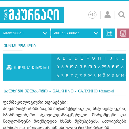
სიახლეები
კითხვა ექიმს
ენციკლოპედია
A
B
C
D
E
F
G
H
I
J
K
L
ა
ბ
გ
დ
ე
ვ
ზ
თ
ი
კ
ლ
მ
ნ
ო
პ
ჟ
მედიკამენტები
А
Б
В
Г
Д
Е
Ё
Ж
З
И
Й
К
Л
М
Н
О
სალხინო (ფლაკონი) - SALKHINO - САЛХИНО (флакон)
ფარმაკოლოგიური თვისებები:
პრეპარატს ახასიათებს ანტიბაქტერიული, ანტისეპტიკური,
სპაზმოლიზური, ტკივილგამაყუჩებელი, შარდმდენი და
ნაღვლმდენი მოქმედება ხსნის შეშუპებებს, აძლიერებს
იმუნიტეტს, არეგულირებს სხეულის ტემპერატურას.