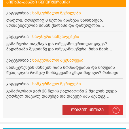
კითხვა-პასუხი (ფიტოტერაპია)
კატეგორია :
სამკურნალო წერილები
თაფლი, რომელიც 8 წელია ინახება სარდაფში,
მოთავსებულია მინის ქილაში და დახურულია
პლასტმასის სახურავით. ექნება თუ არა შენარჩუნებული
სასარგებლო თვისებები და შეიძლება თუ არა მისი
კატეგორია :
ხალხური საშუალებები
მირთმევა? გმადლობთ.
გამარჯობა.თავშავა და ორეგანო ერთიდაიგივეა?
მაღაზიაში შევიძინე და ორეგანო ეწერა. მისი ჩაის
დალევის წესი მაინტერესებს.რისთვის არის კარგი?
წავიკითხე რომ: 1 ჭიქა თბილ წყალში ჩავყაროთ 1 ჩაის
კატეგორია :
სამკურნალო მცენარეები
კოვზი დაქუცმაცებული და გამხმარი ორეგანო და
მაინტერესებს მიხაკის ჩაის მომზადებისა და მიღების
გავაჩეროთ 10-15 წუთი, მივიღოთო ჭამიდან 1-2 საათში.
წესი, დღის რომელ მონაკვეთში უნდა მივიღო? რისთვის
მიზანი: ანტიოქსიდანტური და ანთების საწინააღმდეგო
არის სასარგებლო და უკუჩვენება თუ აქვს
თვისება. სწორია ეს ინფორმაცია? უკუჩვენება რა აქვს
კატეგორია :
სამკურნალო წერილები
და ბრონქულ ასთმას თუ შველის ორეგანოს ჩაი?
გამარჯობათ ვარ 26 წლის ქალბატონი 2 შვილის დედა
ერთხელ თავბრუ დამეხვა და დავეცი მას შემდეგ
დამეწყო შიშები ვეღარ გავდიოდი გარეთ რადგან ისევ
ასე ცუდად არ გავხდარიყავი ყურის ანთება მქონდა
დასვით კითხვა
მაშინ როგორც გაირკვა მას შემსეგ გავიდა 1 წელზე
მეტინდა კიდე მეხვევა თავბრუ გარეთ გასვილისას
სახლში კარგად ვარ როცა ახსენებენ გარეთ წაავალა
სმაგაზეხ კი ცუდად ვხდებოდი ეხლა როგორმე გავდივარ