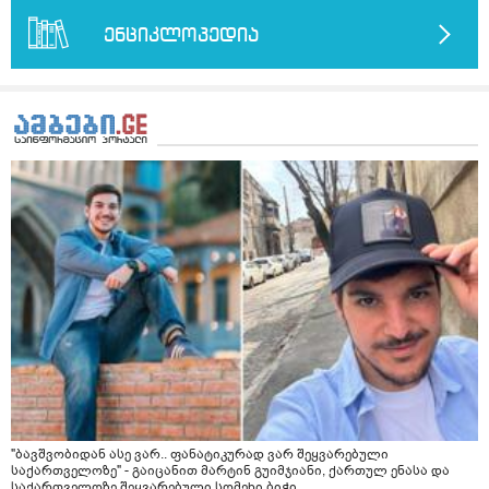
ბაღში ჯოხში ზოგჯერ მაქვს შეგრძნება მიწა მეცლება
ფეხებიდან და ჯოხზე უნდა დავეყრდნო აუცილებლად
ენციკლოპედია
არვიხი როგორ მოვიქცე რა გავაკეთო ასევე დამეწყო
შიშები უაზროდ შფოთვა რომ ვეღარ გავალ გაერთ
საერთო ან რაომე მსგავსი როგორ მოვიქხე გავხდი
ძალაინ მგრძნობიარე ყველაფერზე მეტირება ( ვინმერ
რომ ჩხუბობს ცუდად ვხდები შიშები მეწყება ეგრევე (
ასევე მაქვს დანგრეული ოჯახი 7 თვეა 5წლიანი
ქორწინება დასრულებული იყო ღალატი პატიებები
მანიპულაციები რომ თავს მოიკლავდა თუ წამოვიდოდი
მისგან ეს ტოქსიკური ურთიერთობა დავასრულე ეხლა
ისებ ასე ვარ თავბრუხვევებით და როგორ მოვიქცეე
არვიცი ბოდიში ცოყა არულად მიწერია
"ბავშვობიდან ასე ვარ.. ფანატიკურად ვარ შეყვარებული
საქართველოზე" - გაიცანით მარტინ გუიმჯიანი, ქართულ ენასა და
საქართველოზე შეყვარებული სომეხი ბიჭი