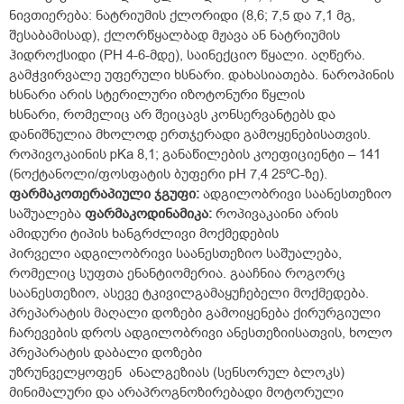
ნივთიერება: ნატრიუმის ქლორიდი (8,6; 7,5 და 7,1 მგ,
შესაბამისად), ქლორწყალბად მჟავა ან ნატრიუმის
ჰიდროქსიდი (PH 4-6-მდე), საინექციო წყალი. აღწერა.
გამჭვირვალე უფერული ხსნარი. დახასიათება. ნაროპინის
ხსნარი არის სტერილური იზოტონური წყლის
ხსნარი, რომელიც არ შეიცავს კონსერვანტებს და
დანიშნულია მხოლოდ ერთჯერადი გამოყენებისათვის.
როპივოკაინის pKa 8,1; განაწილების კოეფიციენტი – 141
(ნოქტანოლი/ფოსფატის ბუფერი pH 7,4 25ºC-ზე).
ფარმაკოთერაპიული
ჯგუფი
:
ადგილობრივი საანესთეზიო
საშუალება
ფარმაკოდინამიკა:
როპივაკაინი არის
ამიდური ტიპის ხანგრძლივი მოქმედების
პირველი ადგილობრივი საანესთეზიო საშუალება,
რომელიც სუფთა ენანტიომერია. გააჩნია როგორც
საანესთეზიო, ასევე ტკივილგამაყუჩებელი მოქმედება.
პრეპარატის მაღალი დოზები გამოიყენება ქირურგიული
ჩარევების დროს ადგილობრივი ანესთეზიისათვის, ხოლო
პრეპარატის დაბალი დოზები
უზრუნველყოფენ ანალგეზიას (სენსორულ ბლოკს)
მინიმალური და არაპროგნოზირებადი მოტორული