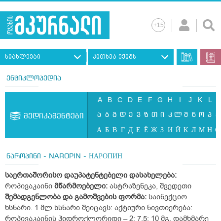
სიახლეები
კითხვა ექიმს
ენციკლოპედია
A
B
C
D
E
F
G
H
I
J
K
L
ა
ბ
გ
დ
ე
ვ
ზ
თ
ი
კ
ლ
მ
ნ
ო
პ
ჟ
მედიკამენტები
А
Б
В
Г
Д
Е
Ё
Ж
З
И
Й
К
Л
М
Н
О
ნაროპინი - NAROPIN - НАРОПИН
საერთაშორისო
დაუპატენტებელი
დასახელება
:
როპივაკაინი
მწარმოებელი:
ასტრაზენეკა, შვედეთი
შემადგენლობა და გამოშვების ფორმა:
საინექციო
ხსნარი. 1 მლ ხსნარი შეიცავს: აქტიური ნივთიერება:
როპივაკაინის ჰიდროქლორიდი – 2; 7,5; 10 მგ. დამხმარე