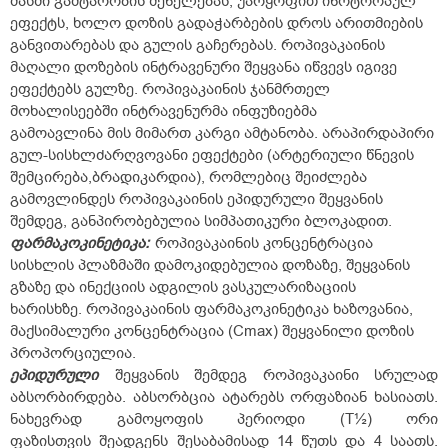
მასში გამტარობის შენელებას, უარყოფით ინოტროპულ
ეფექტს, ხოლო დოზის გადაჭარბების დროს არითმიების
განვითარებას და გულის გაჩერებას. როპივაკაინის
მაღალი დოზების ინტრავენური შეყვანა იწვევს იგივე
ეფექტებს გულზე. როპივაკაინის ჯანმრთელ
მოხალისეებში ინტრავენურმა ინფუზიებმა
გამოავლინა მის მიმართ კარგი ამტანობა. არაპირდაპირი
გულ-სისხლძარღვოვანი ეფექტები (არტერიული წნევის
შემცირება,ბრადიკარდია), რომლებიც შეიძლება
გამოვლინდეს როპივაკაინის ეპიდურული შეყვანის
შემდეგ, განპირობებულია სიმპათიკური ბლოკადით.
ფარმაკოკინეტიკა:
როპივაკაინის კონცენტრაცია
სისხლის პლაზმაში დამოკიდებულია დოზაზე, შეყვანის
გზაზე და ინექციის ადგილის ვასკულარიზაციის
ხარისხზე. როპივაკაინის ფარმაკოკინეტიკა ხაზოვანია,
მაქსიმალური კონცენტრაცია (Cmax) შეყვანილი დოზის
პროპორციულია.
ეპიდურული
შეყვანის შემდეგ როპივაკაინი სრულად
აბსორბირდება. აბსორბცია ატარებს ორფაზიან ხასიათს.
ნახევრად გამოყოფის პერიოდი (T½) ორი
ფაზისთვის შეადგენს შესაბამისად 14 წუთს და 4 საათს.