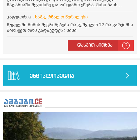
მაღაზიაში შევიძინე და ორეგანო ეწერა. მისი ჩაის
დალევის წესი მაინტერესებს.რისთვის არის კარგი?
წავიკითხე რომ: 1 ჭიქა თბილ წყალში ჩავყაროთ 1 ჩაის
კატეგორია :
სამკურნალო წერილები
კოვზი დაქუცმაცებული და გამხმარი ორეგანო და
მუცელში შიშის შეგრძნებებს რა ვუშველო ?? რა ვარჯიშსს
გავაჩეროთ 10-15 წუთი, მივიღოთო ჭამიდან 1-2 საათში.
მირჩევთ რომ გადავუდეს : შიში
მიზანი: ანტიოქსიდანტური და ანთების საწინააღმდეგო
თვისება. სწორია ეს ინფორმაცია? უკუჩვენება რა აქვს
და ბრონქულ ასთმას თუ შველის ორეგანოს ჩაი?
დასვით კითხვა
ენციკლოპედია