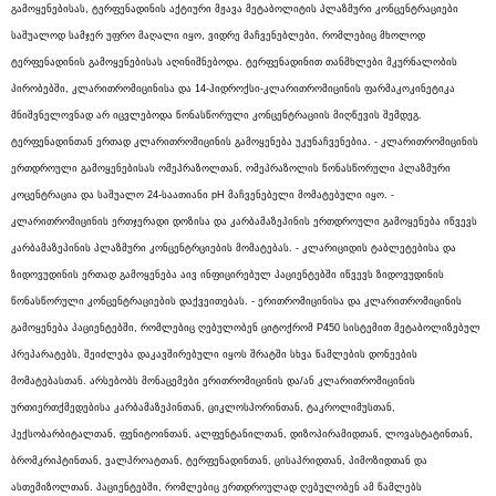
გამოყენებისას, ტერფენადინის აქტიური მჟავა მეტაბოლიტის პლაზმური კონცენტრაციები
საშუალოდ სამჯერ უფრო მაღალი იყო, ვიდრე მაჩვენებლები, რომლებიც მხოლოდ
ტერფენადინის გამოყენებისას აღინიშნებოდა. ტერფენადინით თანმხლები მკურნალობის
პირობებში, კლარითრომიცინისა და 14-ჰიდროქსი-კლარითრომიცინის ფარმაკოკინეტიკა
მნიშვნელოვნად არ იცვლებოდა წონასწორული კონცენტრაციის მიღწევის შემდეგ.
ტერფენადინთან ერთად კლარითრომიცინის გამოყენება უკუნაჩვენებია. - კლარითრომიცინის
ერთდროული გამოყენებისას ომეპრაზოლთან, ომეპრაზოლის წონასწორული პლაზმური
კოცენტრაცია და საშუალო 24-საათიანი pH მაჩვენებელი მომატებული იყო. -
კლარითრომიცინის ერთჯერადი დოზისა და კარბამაზეპინის ერთდროული გამოყენება იწვევს
კარბამაზეპინის პლაზმური კონცენტრციების მომატებას. - კლარიციდის ტაბლეტებისა და
ზიდოვუდინის ერთად გამოყენება აივ ინფიცირებულ პაციენტებში იწვევს ზიდოვუდინის
წონასწორული კონცენტრაციების დაქვეითებას. - ერითრომიცინისა და კლარითრომიცინის
გამოყენება პაციენტებში, რომლებიც ღებულობენ ციტოქრომ P450 სისტემით მეტაბოლიზებულ
პრეპარატებს, შეიძლება დაკავშირებული იყოს შრატში სხვა წამლების დონეების
მომატებასთან. არსებობს მონაცემები ერითრომიცინის და/ან კლარითრომიცინის
ურთიერთქმედებისა კარბამაზეპინთან, ციკლოსპორინთან, ტაკროლიმუსთან,
ჰექსობარბიტალთან, ფენიტოინთან, ალფენტანილთან, დიზოპირამიდთან, ლოვასტატინთან,
ბრომკრიპტინთან, ვალპროატთან, ტერფენადინთან, ცისაპრიდთან, პიმოზიდთან და
ასთემიზოლთან. პაციენტებში, რომლებიც ერთდროულად ღებულობენ ამ წამლებს