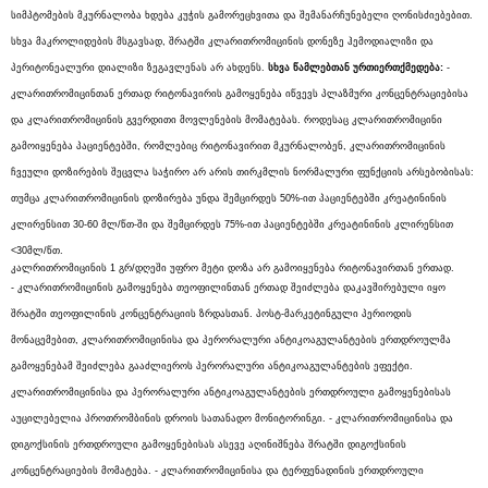
სიმპტომების მკურნალობა ხდება კუჭის გამორეცხვითა და შემანარჩუნებელი ღონისძიებებით.
სხვა მაკროლიდების მსგავსად, შრატში კლარითრომიცინის დონეზე ჰემოდიალიზი და
პერიტონეალური დიალიზი ზეგავლენას არ ახდენს.
სხვა
წამლებთან
ურთიერთქმედება:
-
კლარითრომიცინთან ერთად რიტონავირის გამოყენება იწვევს პლაზმური კონცენტრაციებისა
და კლარითრომიცინის გვერდითი მოვლენების მომატებას. როდესაც კლარითრომიცინი
გამოიყენება პაციენტებში, რომლებიც რიტონავირით მკურნალობენ, კლარითრომიცინის
ჩვეული დოზირების შეცვლა საჭირო არ არის თირკმლის ნორმალური ფუნქციის არსებობისას:
თუმცა კლარითრომიცინის დოზირება უნდა შემცირდეს 50%-ით პაციენტებში კრეატინინის
კლირენსით 30-60 მლ/წთ-ში და შემცირდეს 75%-ით პაციენტებში კრეატინინის კლირენსით
<30მლ/წთ.
კალრითრომიცინის 1 გრ/დღეში უფრო მეტი დოზა არ გამოიყენება რიტონავირთან ერთად.
- კლარითრომიცინის გამოყენება თეოფილინთან ერთად შეიძლება დაკავშირებული იყო
შრატში თეოფილინის კონცენტრაციის ზრდასთან. პოსტ-მარკეტინგული პერიოდის
მონაცემებით, კლარითრომიცინისა და პერორალური ანტიკოაგულანტების ერთდროულმა
გამოყენებამ შეიძლება გააძლიეროს პერორალური ანტიკოაგულანტების ეფექტი.
კლარითრომიცინისა და პერორალური ანტიკოაგულანტების ერთდროული გამოყენებისას
აუცილებელია პროთრომბინის დროის სათანადო მონიტორინგი. - კლარითრომიცინისა და
დიგოქსინის ერთდროული გამოყენებისას ასევე აღინიშნება შრატში დიგოქსინის
კონცენტრაციების მომატება. - კლარითრომიცინისა და ტერფენადინის ერთდროული