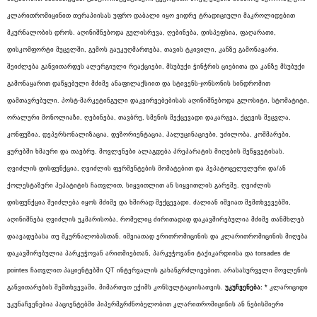
კლარითრომიცინით თერაპიისას უფრო დაბალი იყო ვიდრე ტრადიციული მაკროლიდებით
მკურნალობის დროს. აღინიშნებოდა გულისრევა, ღებინება, დისპეფსია, ფაღარათი,
დისკომფორტი მუცელში, გემოს გაუკუღმართება, თავის ტკივილი, კანზე გამონაყარი.
შეიძლება განვითარდეს ალერგიული რეაქციები, მსუბუქი ჭინჭრის ციებითა და კანზე მსუბუქი
გამონაყარით დაწყებული მძიმე ანაფილაქსიით და სტივენს-ჯონსონის სინდრომით
დამთავრებული. პოსტ-მარკეტინგული დაკვირვებებისას აღინიშნებოდა გლოსიტი, სტომატიტი,
ორალური მონოლიაზი, ღებინება, თავბრუ, სმენის შექცევადი დაკარგვა, ქცევის შეცვლა,
კონფუზია, დეპერსონალიზაცია, დეზორიენტაცია, ჰალუცინაციები, უძილობა, კოშმარები,
ყურებში ხმაური და თავბრუ. მოვლენები ალაგდება პრეპარატის მიღების შეწყვეტისას.
ღვიძლის დისფუნქცია, ღვიძლის ფერმენტების მომატებით და ჰეპატოცელულური და/ან
ქოლესტაზური ჰეპატიტის ჩათვლით, სიყვითლით ან სიყვითლის გარეშე. ღვიძლის
დისფუნქცია შეიძლება იყოს მძიმე და ხშირად შექცევადი. ძალიან იშვიათ შემთხვევებში,
აღინიშნება ღვიძლის უკმარისობა, რომელიც ძირითადად დაკავშირებულია მძიმე თანმხლებ
დაავადებასა თუ მკურნალობასთან. იშვიათად ერითრომიცინის და კლარითრომიცინის მიღება
დაკავშირებულია პარკუჭოვან არითმიებთან, პარკუჭოვანი ტაქიკარდიისა და torsades de
pointes ჩათვლით პაციენტებში QT ინტერვალის გახანგრძლივებით. არასასურველი მოვლენის
განვითარების შემთხვევაში, მიმართეთ ექიმს კონსულტაციისათვის.
უკუჩვენება:
* კლარიციდი
უკუნაჩვენებია პაციენტებში ჰიპერმგრძნობელობით კლარითრომიცინის ან ნებისმიერი