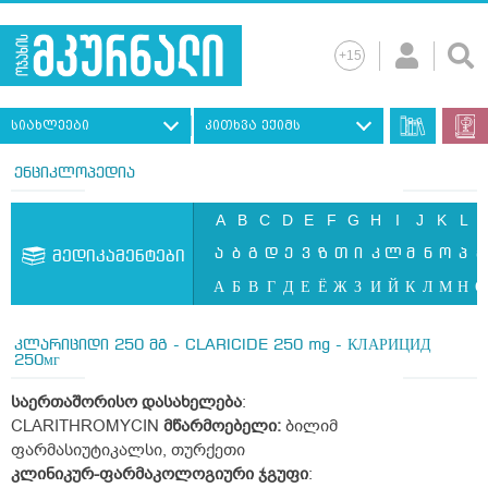
სიახლეები
კითხვა ექიმს
ენციკლოპედია
A
B
C
D
E
F
G
H
I
J
K
L
ა
ბ
გ
დ
ე
ვ
ზ
თ
ი
კ
ლ
მ
ნ
ო
პ
ჟ
მედიკამენტები
А
Б
В
Г
Д
Е
Ё
Ж
З
И
Й
К
Л
М
Н
О
კლარიციდი 250 მგ - CLARICIDE 250 mg - КЛАРИЦИД
250мг
საერთაშორისო
დასახელება
:
CLARITHROMYCIN
მწარმოებელი:
ბილიმ
ფარმასიუტიკალსი, თურქეთი
კლინიკურ
-
ფარმაკოლოგიური
ჯგუფი
: