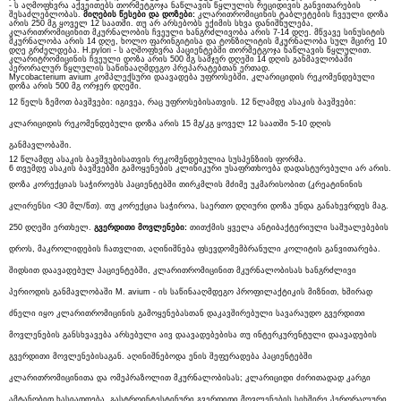
- ს აღმოფხვრა აქვეითებს თორმეტგოჯა ნაწლავის წყლულის რეციდივის განვითარების
შესაძლებლობას.
მიღების
წესები
და
დოზები:
კლარითრომიცინის ტაბლეტების ჩვეული დოზა
არის 250 მგ ყოველ 12 საათში. თუ არ არსებობს ექიმის სხვა დანიშნულება,
კლარითრომიცინით მკურნალობის ჩვეული ხანგრძლივობა არის 7-14 დღე. მწვავე სინუსიტის
მკურნალობა არის 14 დღე, ხოლო ფარინგიტისა და ტონზილიტის მკურნალობა სულ მცირე 10
დღე გრძელდება. H.pylori - ს აღმოფხვრა პაციენტებში თორმეტგოჯა ნაწლავის წყლულით.
კლარიტრომიცინის ჩვეული დოზა არის 500 მგ სამჯერ დღეში 14 დღის განმავლობაში
პერორალურ წყლულის საწინააღმდეგო პრეპარატებთან ერთად.
Mycobacterium avium კომპლექსური დაავადება უფროსებში, კლარიციდის რეკომენდებული
დოზა არის 500 მგ ორჯერ დღეში.
12 წელს ზემოთ ბავშვები: იგივეა, რაც უფროსებისათვის. 12 წლამდე ასაკის ბავშვები:
კლარიციდის რეკომენდებული დოზა არის 15 მგ/კგ ყოველ 12 საათში 5-10 დღის
განმავლობაში.
12 წლამდე ასაკის ბავშვებისათვის რეკომენდებულია სუსპენზიის ფორმა.
6 თვემდე ასაკის ბავშვებში გამოყენების კლინიკური უსაფრთხოება დადასტურებული არ არის.
დოზა კორექციას საჭიროებს პაციენტებში თირკმლის მძიმე უკმარისობით (კრეატინინის
კლირენსი <30 მლ/წთ). თუ კორექცია საჭიროა, საერთო დღიური დოზა უნდა განახევრდეს მაგ.
250 დღეში ერთხელ.
გვერდითი
მოვლენები:
თითქმის ყველა ანტიბაქტერიული საშუალებების
დროს, მაკროლიდების ჩათვლით, აღინიშნება ფსევდომემბრანული კოლიტის განვითარება.
შიდსით დაავადებულ პაციენტებში, კლარითრომიცინით მკურნალობისას ხანგრძლივი
პერიოდის განმავლობაში M. avium - ის საწინააღმდეგო პროფილაქტიკის მიზნით, ხშირად
ძნელი იყო კლარითრომიცინის გამოყენებასთან დაკავშირებული სავარაუდო გვერდითი
მოვლენების განსხვავება არსებული აივ დაავადებებისა თუ ინტერკურენტული დაავადების
გვერდითი მოვლენებისაგან. აღინიშნებოდა ენის შეფერადება პაციენტებში
კლარითრომიცინითა და ომეპრაზოლით მკურნალობისას; კლარიციდი ძირითადად კარგი
ამტანობით ხასიათდება. გასტროინტესტინური გვერდითი მოვლენების სიხშირე პერორალური