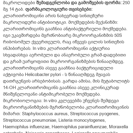
მაკროლიდები
შემადგენლობა
და
გამოშვების
ფორმა:
250
მგ 14 ტაბ.
ფარმაკოლოგიური
თვისებები:
კლარითრომიცინი არის ნახევრად სინთეზური
მაკროლიდური ანტიბიოტიკი. მოქმედების მექანიზმი:
კლარითრომიცინს გააჩნია ანტიბაქტერიული მოქმედება.
იგი უკავშირდება მგრძნობიარე მიკროორგანიზმის 50S
რიბოსომულ ქვეერთეულს, რაც იწვევს ცილის სინთეზის
ინჰიბირებას. In vitro კლარითრომიცინი აქტიურია
სხვადასხვა აერობული და ანაერობული გრამ-დადებითი
და გრამ-უარყოფითი მიკროორგანიზმების წინააღმდეგ.
კლარითრომიცინს ასევე გააჩნია ბაქტერიციდული
აქტივობა Helicobacter pylori - ს წინააღმდეგ მჟავას
დათრგუნვის არსებობისას. გარდა ამისა, მის მეტაბოლიტს
14-OH კლარითრომიცინს გააჩნია ასევე კლინიკურად
მნიშვნელოვანი ანტიმიკრობული მოქმედება.
მიკრობიოლოგია: In vitro კვლევებმა უჩვენეს შემდეგი
მიკროორგანიზმების მგრძნობელობა კლარითრომიცინის
მიმართ: Staphylococcus aureus, Streptococcus pyogenes,
Streptococcus pneumoniae, Listeria monocytogenes,
Haemophilus influenzae, Haemophilus parainfluenzae, Moraxella