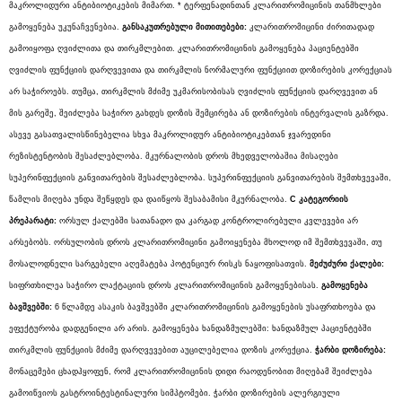
მაკროლიდური ანტიბიოტიკების მიმართ. * ტერფენადინთან კლარითრომიცინის თანმხლები
გამოყენება უკუნაჩვენებია.
განსაკუთრებული
მითითებები:
კლარითრომიცინი ძირითადად
გამოიყოფა ღვიძლითა და თირკმლებით. კლარითრომიცინის გამოყენება პაციენტებში
ღვიძლის ფუნქციის დარღვევითა და თირკმლის ნორმალური ფუნქციით დოზირების კორექციას
არ საჭიროებს. თუმცა, თირკმლის მძიმე უკმარისობისას ღვიძლის ფუნქციის დარღვევით ან
მის გარეშე, შეიძლება საჭირო გახდეს დოზის შემცირება ან დოზირების ინტერვალის გაზრდა.
ასევე გასათვალისწინებელია სხვა მაკროლიდურ ანტიბიოტიკებთან ჯვარედინი
რეზისტენტობის შესაძლებლობა. მკურნალობის დროს მხედველობაშია მისაღები
სუპერინფექციის განვითარების შესაძლებლობა. სუპერინფექციის განვითარების შემთხვევაში,
წამლის მიღება უნდა შეწყდეს და დაიწყოს შესაბამისი მკურნალობა.
C
კატეგორიის
პრეპარატი
:
ორსულ ქალებში სათანადო და კარგად კონტროლირებული კვლევები არ
არსებობს. ორსულობის დროს კლარითრომიცინი გამოიყენება მხოლოდ იმ შემთხვევაში, თუ
მოსალოდნელი სარგებელი აღემატება პოტენციურ რისკს ნაყოფისათვის.
მეძუძური
ქალები
:
სიფრთხილეა საჭირო ლაქტაციის დროს კლარითრომიცინის გამოყენებისას.
გამოყენება
ბავშვებში
:
6 წლამდე ასაკის ბავშვებში კლარითრომიცინის გამოყენების უსაფრთხოება და
ეფექტურობა დადგენილი არ არის.
გამოყენება ხანდაზმულებში: ხანდაზმულ პაციენტებში
თირკმლის ფუნქციის მძიმე დარღვევებით აუცილებელია დოზის კორექცია.
ჭარბი
დოზირება:
მონაცემები ცხადჰყოფენ, რომ კლარითრომიცინის დიდი რაოდენობით მიღებამ შეიძლება
გამოიწვიოს გასტროინტესტინალური სიმპტომები. ჭარბი დოზირების ალერგიული