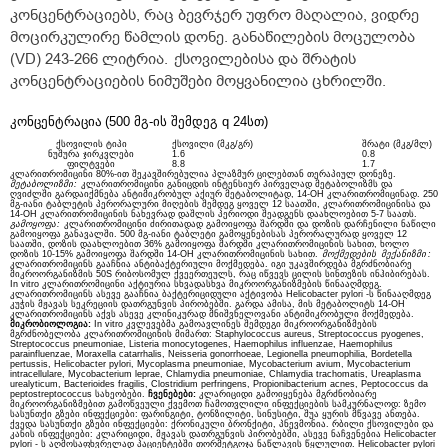
კონცენტრაციებს, რაც ბევრჯერ უფრო მაღალია, ვიდრე
მოცირკულირე წამლის დონე. განაწილების მოცულობა
(VD) 243-266 ლიტრია.
ქსოვილებისა და შრატის
კონცენტრაციების ნიმუშები მოყვანილია ცხრილში.
კონცენტრაცია
(500 მგ-ის შემდეგ q 24სთ)
ქსოვილის ტიპი
ქსოვილი (მკგ/გრ)
შრატი (მკგ/მლ)
ნუშურა ჯირკვლები
1.6
0.8
ფილტვები
8.8
1.7
კლარითრომიცინი 80%-ით შეკავშირებულია პლაზმურ ცილებთან თერაპიულ დონეზე.
მეტაბოლიზმი
:
კლარითრომიცინი განიცდის ინტენსიურ პირველად მეტაბოლიზმს და
ღვიძლში გარდაიქმნება ანტიმიკრობულ აქიურ მეტაბოლიტად, 14-OH კლარითრომიცინად. 250
მგ-იანი ტაბლეტის პერორალური მიღების შემდეგ ყოველ 12 საათში, კლარითრომიცინისა და
14-OH კლარითრომიცინის ნახევრად დაშლის პერიოდი შეადგენს დაახლოებით 5-7 საათს.
გამოყოფა
:
კლარითრომიცინი ძირითადად გამოიყოფა შარდში და დოზის დარჩენილი ნაწილი
გამოიყოფა განავალში. 500 მგ-იანი ტაბლეტი გამოყენებისას პერორალურად ყოველ 12
საათში, დოზის დაახლოებით 36% გამოიყოფა შარდში კლარითრომიცინის სახით, ხოლო
დოზის 10-15% გამოიყოფა შარდში 14-OH კლარითრომიცინის სახით.
მოქმედების
მექანიზმი
:
კლარითრომიცინს გააჩნია ანტიბაქტერიული მოქმედება. იგი უკავშირდება მგრძნობიარე
მიკროორგანიზმის 50S რიბოსომულ ქვეერთეულს, რაც იწვევს ცილის სინთეზის ინჰიბირებას.
In vitro კლარითრომიცინი აქტიურია სხვადასხვა მიკროორგანიზმების წინააღმდეგ.
კლარითრომიცინს ასევე გააჩნია ბაქტერიციდული აქტივობა Helicobacter pylori -ს წინააღმდეგ
კუჭის მჟავას სეკრეციის დათრგუნვის პირობებში. გარდა ამისა, მის მეტაბოლიტს 14-OH
კლარითრომიცინს აქვს ასევე კლინიკურად მნიშვნელოვანი ანტიმიკრობული მოქმედება.
მიკრობიოლოგია
:
In vitro კვლევებმა გამოავლინეს შემდეგი მიკროორგანიზმების
მგრძნობელობა კლარითრომიცინის მიმართ: Staphylococcus aureus, Streptococcus pyogenes,
Streptococcus pneumoniae, Listeria monocytogenes, Haemophilus influenzae, Haemophilus
parainfluenzae, Moraxella catarrhalis, Neisseria gonorrhoeae, Legionella pneumophilia, Bordetella
pertussis, Helicobacter pylori, Mycoplasma pneumoniae, Mycobacterium avium, Mycobacterium
intracellulare, Mycobacterium leprae, Chlamydia pneumoniae, Chlamydia trachomatis, Ureaplasma
urealyticum, Bacterioides fragilis, Clostridium perfringens, Propionibacterium acnes, Peptococcus da
peptostreptococcus სახეობები.
ჩვენებები:
კლარიციდი გამოიყენება მგრძნობიარე
მიკროორგანიზმებით გამოწვეული ქვემოთ ჩამოთვლილი ინფექციების სამკურნალოდ: ზემო
სასუნთქი გზები ინფექციები: ფარინგიტი, ტონზილიტი, სინუსიტი, შუა ყურის მწვავე ანთება.
ქვედა სასუნთქი გზები ინფექციები: ქრონიკული ბრონქიტი, პნევმონია. რბილი ქსოვილები და
კანის ინფექციები: კლარიციდი, მჟავას დათრგუნვის პირობებში, ასევე ნაჩვენებია Helicobacter
pylori - ს აღმოსაფხვრელად პაციენტებში თორმეტგოჯა ნაწლავის წყლულით. Helicobacter pylori