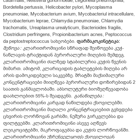
catarrhalis, Neisseria gonorrhoeae, Legionella pneumophilia,
Bordetella pertussis, Helicobacter pylori, Mycoplasma
pneumoniae, Mycobacterium avium, Mycobacteriul intracellulare,
Mycobacterium leprae, Chlamydia pneumoniae, Chlamydia
trachomatis, Ureaplasma urealyticum, Bacterioides fragilis,
Clostridium perfringens, Propionibacterium acnes, Peptococcus
da peptostreptococcus სახეობები.
ფარმაკოკინეტიკა:
შეწოვა
:
კლარითრომიცინი სწრაფად შეიწოვება კუჭ-
ნაწლავის ტრაქტიდან პერორალური მიღების შემდეგ.
კლარითრომიცინი ძალზედ სტაბილურია კუჭის წვენის
მიმართ. ამიტომ, კლარიციდის ტაბლეტების მიღება არ
არის დამოკიდებული საკვებზე. შრატში მაქსიმალური
კონცენტრაციები მიიღწევა პერორალური დოზირებიდან 2
საათის განმავლობაში. აბსოლუტური ბიოშეღწევადობა
დაახლოებით 55%-ს შეადგენს.
განაწილება
:
კლარითრომიცინი კარგად ნაწილდება ქსოვილებში.
კლარითრომიცინი მაღალი კონცენტრაციებით გვხვდება
ცხვირის ლორწოვან გარსში, ნუშურა ჯირკვლებსა და
ფილტვებში. კლარითრომიცინი ასევე აღწევს
ლეიკოციტებში, მაკროფაგებსა და კუჭის ლორწოვანში.
კლარითრომიცინი უზრუნველყოფს ქსოვილოვან