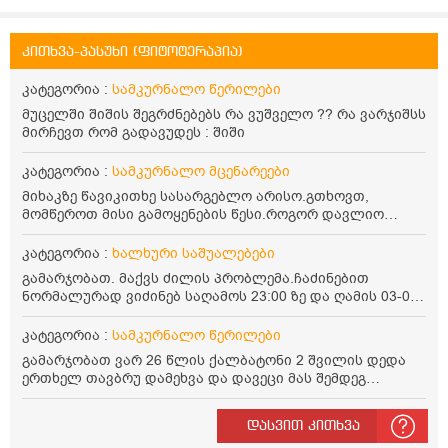
კითხვა-პასუხი (ფიტოტერაპია)
კატეგორია :
სამკურნალო წერილები
მუცელში შიშის შეგრძნებებს რა ვუშველო ?? რა ვარჯიშსს
მირჩევთ რომ გადავუდეს : შიში
კატეგორია :
სამკურნალო მცენარეები
მიხაკზე წავიკითხე სასარგებლო არისო.გთხოვთ,
მომწეროთ მისი გამოყენების წესი.როგორ დავლიო
მიხაკის ჩაი. ასევე მაინტერესებს ლეიკოციტები მაქვს
ოდნავ დაბალი და წავიკითხე ლეიკოციტების დონეს
კატეგორია :
ხალხური საშუალებები
მაღლა წევსო და ასეა?
გამარჯობათ. მაქვს ძილის პრობლემა.ჩაძინებით
ნორმალურად ვიძინებ საღამოს 23:00 ზე და ღამის 03-00
ან 04:00 საათზე მეღვიძება და მერე ვერ ვიძინებ
ვერაფრით.რამე ხალხური საშუალება თუ არის ამ
კატეგორია :
სამკურნალო წერილები
პრობლემის მოსაგვარებლად
გამარჯობათ ვარ 26 წლის ქალბატონი 2 შვილის დედა
ერთხელ თავბრუ დამეხვა და დავეცი მას შემდეგ
დამეწყო შიშები ვეღარ გავდიოდი გარეთ რადგან ისევ
ასე ცუდად არ გავხდარიყავი ყურის ანთება მქონდა
დასვით კითხვა
მაშინ როგორც გაირკვა მას შემსეგ გავიდა 1 წელზე