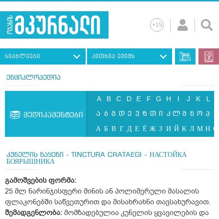
სიახლეები
კითხვა ექიმს
ენციკლოპედია
A
B
C
D
E
F
G
H
I
J
K
L
ა
ბ
გ
დ
ე
ვ
ზ
თ
ი
კ
ლ
მ
ნ
ო
პ
ჟ
მედიკამენტები
А
Б
В
Г
Д
Е
Ё
Ж
З
И
Й
К
Л
М
Н
О
კუნელის ნაყენი - TINCTURA CRATAEGI - НАСТОЙКА
БОЯРЫШНИКА
გამოშვების
ფორმა
:
25 მლ ნარინჯისფერი მინის ან პოლიმერული მასალის
ფლაკონებში საწვეთურით და მისახრახნი თავსახურავით.
შემადგენლობა
:
მომზადებულია კუნელის ყვავილების და