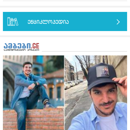
მეტინდა კიდე მეხვევა თავბრუ გარეთ გასვილისას
სახლში კარგად ვარ როცა ახსენებენ გარეთ წაავალა
სმაგაზეხ კი ცუდად ვხდებოდი ეხლა როგორმე გავდივარ
ბაღში ჯოხში ზოგჯერ მაქვს შეგრძნება მიწა მეცლება
ფეხებიდან და ჯოხზე უნდა დავეყრდნო აუცილებლად
ენციკლოპედია
არვიხი როგორ მოვიქცე რა გავაკეთო ასევე დამეწყო
შიშები უაზროდ შფოთვა რომ ვეღარ გავალ გაერთ
საერთო ან რაომე მსგავსი როგორ მოვიქხე გავხდი
ძალაინ მგრძნობიარე ყველაფერზე მეტირება ( ვინმერ
რომ ჩხუბობს ცუდად ვხდები შიშები მეწყება ეგრევე (
ასევე მაქვს დანგრეული ოჯახი 7 თვეა 5წლიანი
ქორწინება დასრულებული იყო ღალატი პატიებები
მანიპულაციები რომ თავს მოიკლავდა თუ წამოვიდოდი
მისგან ეს ტოქსიკური ურთიერთობა დავასრულე ეხლა
ისებ ასე ვარ თავბრუხვევებით და როგორ მოვიქცეე
არვიცი ბოდიში ცოყა არულად მიწერია