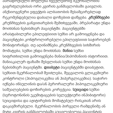
პარადოქსული მოვლენა ჩვეულებრივ მკურნალობის
გაგრძელებისას ორი კვირის განმავლობაში გაივლის.
ანქსიოგენური ეფექტის ალბათობის შესამცირებლად
რეკომენდებულია დაბალი დოზებით დაწყება.
კრუნჩხვები
კრუნჩხვების განვითარების შემთხვევაში, პრეპარატი უნდა
მოიხსნას ნებისმიერ პაციენტში. პაციენტებში
არასტაბილური ეპილეფსიით სუმსი არ გამოიყენება და
პაციენტები კონტროლირებული ეპილეფსიით საჭიროებენ
მონიტორინგს. თუ აღინიშნება კრუნჩხვების სიხშირის
მომატება, სუმსი უნდა მოიხსნას.
მანია
სუმსი
სიფრთხილით გამოიყენება მანია/ჰიპომანიის ისტორიით.
მანიაკალურ ფაზაში შესვლისას სუმსი უნდა მოიხსნას
ნებისმიერ პაციენტში.
დიაბეტი
პაციენტებში დიაბეტით,
სუმსით მკურნალობამ შეიძლება, შეცვალოს გლიკემიური
კონტროლი (ჰიპოგლიკემია ან ჰიპერგლიკემია). საჭირო
იქნება ინსულინის და/ან პერორალური ჰიპოგლიკემიური
საშუალებების დოზირების კორექცია.
სუიციდი
სუმსი
(სეროტონინის უკუმიტაცების სელექტიური ინჰიბიტორი)
სუიციდისა და აჟიტირების მომატებულ რისკთან არის
დაკავშირებული. მკურნალობის პირველი რამდენიმე ან
მეტი კვირის განმავლობაში აუცილებელია პაციენტის