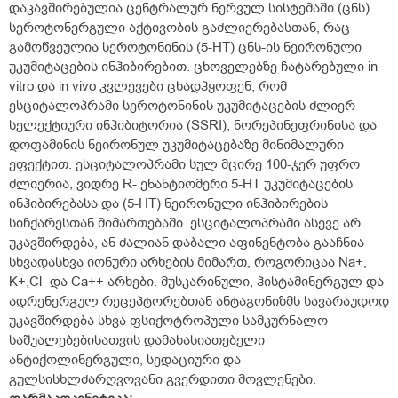
დაკავშირებულია ცენტრალურ ნერვულ სისტემაში (ცნს)
სეროტონერგული აქტივობის გაძლიერებასთან, რაც
გამოწვეულია სეროტონინის (5-HT) ცნს-ის ნეირონული
უკუმიტაცების ინჰიბირებით. ცხოველებზე ჩატარებული in
vitro და in vivo კვლევები ცხადჰყოფენ, რომ
ესციტალოპრამი სეროტონინის უკუმიტაცების ძლიერ
სელექტიური ინჰიბიტორია (SSRI), ნორეპინეფრინისა და
დოფამინის ნეირონულ უკუმიტაცებაზე მინიმალური
ეფექტით. ესციტალოპრამი სულ მცირე 100-ჯერ უფრო
ძლიერია, ვიდრე R- ენანტიომერი 5-HT უკუმიტაცების
ინჰიბირებასა და (5-HT) ნეირონული ინჰიბირების
სიჩქარესთან მიმართებაში. ესციტალოპრამი ასევე არ
უკავშირდება, ან ძალიან დაბალი აფინენტობა გააჩნია
სხვადასხვა იონური არხების მიმართ, როგორიცაა Na+,
K+,Cl- და Ca++ არხები. მუსკარინული, ჰისტამინერგულ და
ადრენერგულ რეცეპტორებთან ანტაგონიზმს სავარაუდოდ
უკავშირდება სხვა ფსიქოტროპული სამკურნალო
საშუალებებისათვის დამახასიათებელი
ანტიქოლინერგული, სედაციური და
გულსისხლძარღვოვანი გვერდითი მოვლენები.