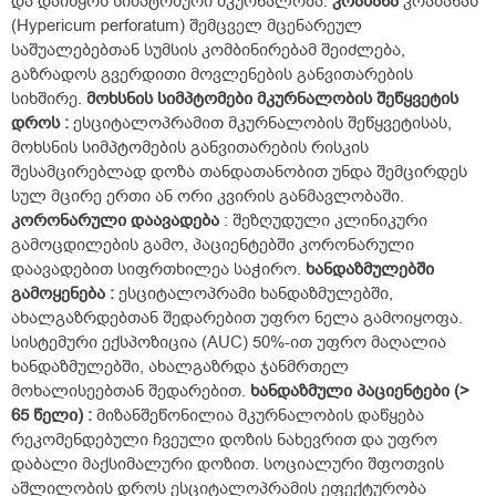
და დაიწყოს სიმპტომური მკურნალობა.
კრაზანა
კრაზანას
(Hypericum perforatum) შემცველ მცენარეულ
საშუალებებთან სუმსის კომბინირებამ შეიძლება,
გაზრადოს გვერდითი მოვლენების განვითარების
სიხშირე.
მოხსნის
სიმპტომები
მკურნალობის
შეწყვეტის
დროს
:
ესციტალოპრამით მკურნალობის შეწყვეტისას,
მოხსნის სიმპტომების განვითარების რისკის
შესამცირებლად დოზა თანდათანობით უნდა შემცირდეს
სულ მცირე ერთი ან ორი კვირის განმავლობაში.
კორონარული
დაავადება
:
შეზღუდული კლინიკური
გამოცდილების გამო, პაციენტებში კორონარული
დაავადებით სიფრთხილეა საჭირო.
ხანდაზმულებში
გამოყენება
:
ესციტალოპრამი ხანდაზმულებში,
ახალგაზრდებთან შედარებით უფრო ნელა გამოიყოფა.
სისტემური ექსპოზიცია (AUC) 50%-ით უფრო მაღალია
ხანდაზმულებში, ახალგაზრდა ჯანმრთელ
მოხალისეებთან შედარებით.
ხანდაზმული
პაციენტები
(
>
65
წელი
) :
მიზანშეწონილია მკურნალობის დაწყება
რეკომენდებული ჩვეული დოზის ნახევრით და უფრო
დაბალი მაქსიმალური დოზით. სოციალური შფოთვის
აშლილობის დროს ესციტალოპრამის ეფექტურობა