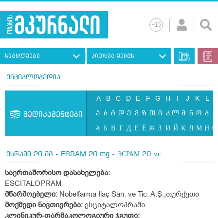
სიახლეები
კითხვა ექიმს
ენციკლოპედია
A
B
C
D
E
F
G
H
I
J
K
L
ა
ბ
გ
დ
ე
ვ
ზ
თ
ი
კ
ლ
მ
ნ
ო
პ
ჟ
მედიკამენტები
А
Б
В
Г
Д
Е
Ё
Ж
З
И
Й
К
Л
М
Н
О
ესრამი 20 მგ - ESRAM 20 mg - ЭСРАМ 20 мг
საერთაშორისო
დასახელება:
ESCITALOPRAM
მწარმოებელი:
Nobelfarma Ilaç San. ve Tic. A.Ş.,თურქეთი
მოქმედი ნივთიერება:
ესციტალოპრამი
კლინიკურ
-
ფარმაკოლოგიური
ჯგუფი
: