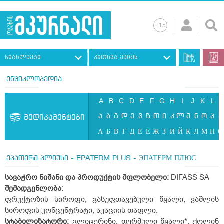
სიახლეები
კითხვა ექიმს
ენციკლოპედია
A
B
C
D
E
F
G
H
I
J
K
L
ა
ბ
გ
დ
ე
ვ
ზ
თ
ი
კ
ლ
მ
ნ
ო
პ
ჟ
მედიკამენტები
А
Б
В
Г
Д
Е
Ё
Ж
З
И
Й
К
Л
М
Н
О
ეპათერმ პლიუსი - EPATERM PLUS - ЭПАТЕРМ ПЛЮС
სავაჭრო
ნიშანი
და
პროდუქტის
მფლობელი
:
DIFASS SA
შემადგენლობა
:
ფრუქტოზის სიროფი, გასუფთავებული წყალი, ვაშლის
სიროფის კონცენტრატი, აკაციის თაფლი.
სტაბილიზატორი
:
გლიცერინი, თერმული წყალი*, ქოლინ