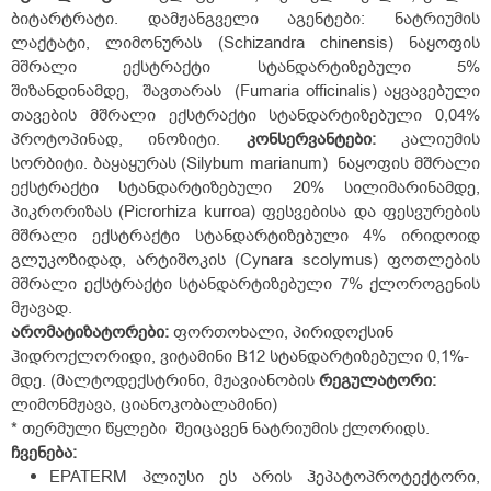
ბიტარტრატი. დამჟანგველი აგენტები: ნატრიუმის
ლაქტატი, ლიმონურას (Schizandra chinensis) ნაყოფის
მშრალი ექსტრაქტი სტანდარტიზებული 5%
შიზანდინამდე, შავთარას (Fumaria officinalis) აყვავებული
თავების მშრალი ექსტრაქტი სტანდარტიზებული 0,04%
პროტოპინად, ინოზიტი.
კონსერვანტები
:
კალიუმის
სორბიტი. ბაყაყურას (Silybum marianum) ნაყოფის მშრალი
ექსტრაქტი სტანდარტიზებული 20% სილიმარინამდე,
პიკრორიზას (Picrorhiza kurroa) ფესვებისა და ფესვურების
მშრალი ექსტრაქტი სტანდარტიზებული 4% ირიდოიდ
გლუკოზიდად, არტიშოკის (Cynara scolymus) ფოთლების
მშრალი ექსტრაქტი სტანდარტიზებული 7% ქლოროგენის
მჟავად.
არომატიზატორები
:
ფორთოხალი, პირიდოქსინ
ჰიდროქლორიდი, ვიტამინი B12 სტანდარტიზებული 0,1%-
მდე. (მალტოდექსტრინი, მჟავიანობის
რეგულატორი
:
ლიმონმჟავა, ციანოკობალამინი)
* თერმული წყლები შეიცავენ ნატრიუმის ქლორიდს.
ჩვენება
:
EPATERM პლიუსი ეს არის ჰეპატოპროტექტორი,