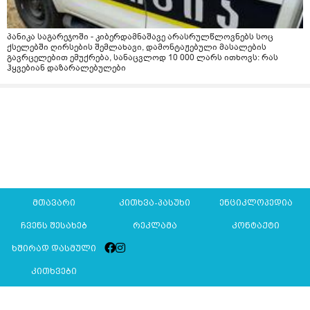
პანიკა საგარეჯოში - კიბერდამნაშავე არასრულწლოვნებს სოც
ქსელებში ღირსების შემლახავი, დამონტაჟებული მასალების
გავრცელებით ემუქრება, სანაცვლოდ 10 000 ლარს ითხოვს: რას
ჰყვებიან დაზარალებულები
მთავარი
კითხვა-პასუხი
ენციკლოპედია
ჩვენს შესახებ
რეკლამა
კონტაქტი
ხშირად დასმული
კითხვები
Mkurnali.ge © 2016 ყველა უფლება დაცულია
მასალების გადაბეჭდვა/რეპროდუცირება აკრძალულია,