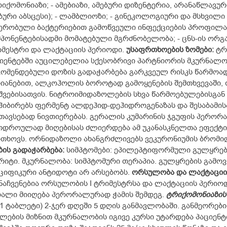
რიქომონიაზი; - ამებიაზი, ამებური დიზენტერია, არანაწლავუ
ბური აბსცესი); - ლამბლიოზი; - გინეკოლოგიური და მსხვილ
ერობული ბაქტერიებით გამოწვეული ინფექციების პროფილა
პონენტებისადმი მომატებული მგრძნობელობა; - ცნს-ის ორგა
მესტრი და ლაქტაციის პერიოდი.
უსაფრთხოების
ზომები
:
ტრ
იენტებში აუცილებელია სქესობრივი პარტნიორის მკურნალ
ომენდებული დოზის გადაჭარბება გარკვეულ რისკს წარმოად
იანებით, ალკოჰოლის ბოროტად გამოყენების შემთხვევაში, 
შვებისათვის. ნიტროიმიდაზოლების სხვა წარმოებულებისგან
ჰიბირებს ფერმენტ ალდეჰიდ-დეჰიდროგენაზას და შესაბამი
თავსებად ნივთიერებას. გერალის კუმარინის ჯგუფის პერო
დროულად მიღებისას ძლიერდება ამ უკანასკნელთა ეფექტი,
თხოვს. ორნიდაზოლი ახანგრძლივებს ვეკურონიუმის ბრომი
ზის
გადაჭარბება
:
სიმპტომები: ეპილეპტიფორმული გულყრებ
რიტი. მკურნალობა: სიმპტომური თერაპია. გულყრების გამოვლ
ციფიკური ანტიდოტი არ არსებობს.
ორსულობა
და
ლაქტაციი
ნაჩვენებია ორსულობის I ტრიმესტრსა და ლაქტაციის პერიო
ალი მიიღება პერორალურად ჭამის შემდეგ.
ტრიქომონიაზის
(1 ტაბლეტი) 2-ჯერ დღეში 5 დღის განმავლობაში. განმეორე
ლების მიზნით მკურნალობის იგივე კურსი უტარდება პაციენტ