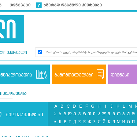
ა
კონტაქტი
ხშირად დასმული კითხვები
ლი მკურნალი
ენციკლოპედია
გამომთვლელები
ფიტნესი
ციკლოპედია
A
B
C
D
E
F
G
H
I
J
K
L
M
ა
ბ
გ
დ
ე
ვ
ზ
თ
ი
კ
ლ
მ
ნ
ო
პ
ჟ
რ
მედიკამენტები
А
Б
В
Г
Д
Е
Ё
Ж
З
И
Й
К
Л
М
Н
О
П