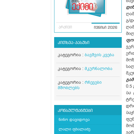
ბავ
დიზ
ღამ
გ/დ
ღამ
არქივი
ივნისი 2026
მიღ
ფო
კითხვა-პასუხი
ჯერ
ერ
კატეგორია :
ბავშვის კვება
მოზ
საღ
კატეგორია :
მკურნალობა
მკუ
გა
კატეგორია :
რჩევები
0.5
მშობლებს
სა
ტრე
დრო
კონსულტანტები
სა
ფუნ
ნინო დავიდოვა
მომ
ლალი ფხალაძე
ვარ