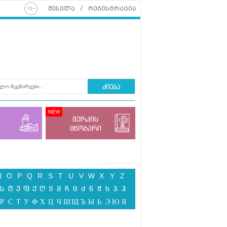
შესვლა
რეგისტრაცია
ძიება
მერკის
ცნობარი
N
O
P
Q
R
S
T
U
V
W
X
Y
Z
ს
ტ
უ
ფ
ქ
ღ
ყ
შ
ჩ
ც
ძ
წ
ჭ
ხ
ჯ
ჰ
Р
С
Т
У
Ф
Х
Ц
Ч
Ш
Щ
Ъ
Ы
Ь
Э
Ю
Я