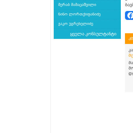
ბავ
მერაბ მამაცაშვილი
ნინო ლორთქიფანიძე
ჯაკო უგრეხელიძე
ყველა კონსულტანტი
კ
კ
მ
მ
მ
დ
უ
ს
თ