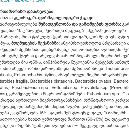
რალი - GERAL - ГЕРАЛ
რთაშორისო დასახელება:
idazole
კლინიკურ–ფარმაკოლოგიური ჯგუფი:
ტიპროტოზოულები
შემადგენლობა და გამოშვების
ფორმა:
გა
უთვაში 10 ტაბლეტი; მეორადი შეფუთვა - მუყაოს კოლოფში.
პარატის ერთი ტაბლეტი (გარსით დაფარული) შეიცავს აქტი
 მგ-ს.
მოქმედების
მექანიზმი:
ანტიპროტოზოული პრეპარატი ა
მედების მექანიზმი დაკავშირებულია ორნიდაზოლისადმი მგ
-ის სტრუქტურის დარღვევასთან. ორნიდაზოლი მიკრობის უჯრ
ვშირდება მის დნმ-ს, აინჰიბირებს ნუკლეინის მჟავების სინ
ომას იწვევს. ორნიდაზოლისადმი მგრძნობიარეა: Trichomonas vagin
estinalis, Entamoeba histolytica; ანაერობული მიკროორგანიზმები
eroides fragilis, Bacteroides distasonis, Bacteroides ovatus, Bacter
atus), Fusobacterium spp., Veillonela spp., Prevotella spp. (Prevotell
iens); გრამდადებითი მიკროორგანიზმები: Eubacterium spp., Clo
რადია აერობული მიკროორგანიზმები. ორნიდაზოლი კარგად
ნელებელი სისტემიდან. მაქსიმალური კონცენტრაცია მიღებიდ
ებს უკავშირდება 15%. გადის ჰემატო-ენცეფალურ ბარიერს
აბოლიტების სახით გამოიყოფა შარდით (60-70%) და ფეკალუ
ებული პრეპარატის დაახლოებით 5% შეუცვლელი სახით გამოიდ