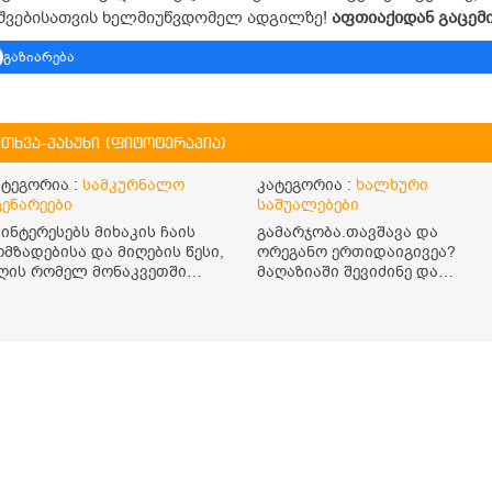
შვებისათვის ხელმიუწვდომელ ადგილზე!
აფთიაქიდან
გაცემ
გაზიარება
ითხვა-პასუხი (ფიტოტერაპია)
ატეგორია :
სამკურნალო
კატეგორია :
ხალხური
ცენარეები
საშუალებები
აინტერესებს მიხაკის ჩაის
გამარჯობა.თავშავა და
ომზადებისა და მიღების წესი,
ორეგანო ერთიდაიგივეა?
ღის რომელ მონაკვეთში
მაღაზიაში შევიძინე და
ნდა მივიღო? რისთვის არის
ორეგანო ეწერა. მისი ჩაის
ასარგებლო და უკუჩვენება
დალევის წესი
უ აქვს
მაინტერესებს.რისთვის არის
კარგი? წავიკითხე რომ: 1 ჭიქ
თბილ წყალში ჩავყაროთ 1
ჩაის კოვზი დაქუცმაცებული
და გამხმარი ორეგანო და
გავაჩეროთ 10-15 წუთი,
მივიღოთო ჭამიდან 1-2
საათში. მიზანი:
ანტიოქსიდანტური და ანთები