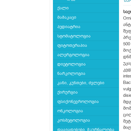
გე
ქალი
საე
მამაკაცი
Orn
ან
პედიატრია
შეფ
სტომატოლოგია
პრე
500
ფიტოთერაპია
მოქ
ალერგოლოგია
დნმ
უკა
დიეტოლოგია
კვდ
ნარკოლოგია
int
Bact
კანი, კუნთები, ძვლები
vulg
ქირურგია
dis
ფსიქონევროლოგია
მდგ
მომ
ონკოლოგია
ცილ
კოსმეტოლოგია
მეტ
მიღ
დაავადებები, მკურნალობა