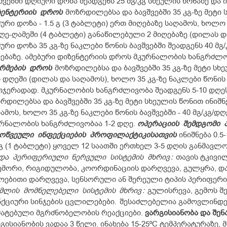
შვებში დღიური დოზა შეადგენს 25 მგ/კგ სხეულის წონაზე და 
ენტერიის
დროს
მოზრდილებსა და ბავშვებში 35 კგ-ზე მეტი 
ური დოზა - 1.5 გ (3 ტაბლეტი) ერთ მიღებაზე საღამოს, ხოლო 6
ღე-ღამეში (4 ტაბლეტი) განაწილებული 2 მიღებაზე (დილას დ
ური დოზა 35 კგ-ზე ნაკლები წონის ბავშვებში შეადგენს 40 მგ
ებაზე.
ამებური დიზენტერიის დროს მკურნალობის ხანგრძლო
რმების
დროს
მოზრდილებსა და ბავშვებში 35 კგ-ზე მეტი სხეუ
 დღეში (დილას და საღამოს), ხოლო 35 კგ-ზე ნაკლები წონის ბ
თჯერადად.
მკურნალობის ხანგრძლივობა შეადგენს 5-10 დღე
რდილებსა და ბავშვებში 35 კგ-ზე მეტი სხეულის წონით ინიშნე
ამოს, ხოლო 35 კგ-ზე ნაკლები წონის ბავშვებში - 40 მგ/კგ/დ
რნალობის ხანგრძლივობაა 1-2 დღე.
ოპერაციის
შემდგომი
მოწვეული
ინფექციების
პროფილაქტიკისათვის
ინიშნება 0.5
 გ (1 ტაბლეტი) ყოველ 12 საათში ერთხელ 3-5 დღის განმავლო
და
პერიფერიული
ნერვული
სისტემის
მხრივ
:
თავის ტკივილ
მორი, რიგიდულობა, კოორდინაციის დარღვევა, გულყრა, 
ებითი დარღვევა, სენსორული ან შერეული ტიპის პერიფერი
ჭმლის
მომნელებელი
სისტემის
მხრივ
:
გულისრევა, გემოს შ
ქციური სინჯების ცვლილებები.
შესაძლებელია გამოვლინდეს
ატებული მგრძნობელობის რეაქციები.
ვარგისიანობა
და
შენ
გისიანობის ვადაა 3 წელი. ინახება 15-25ºC ტემპერატურაზე