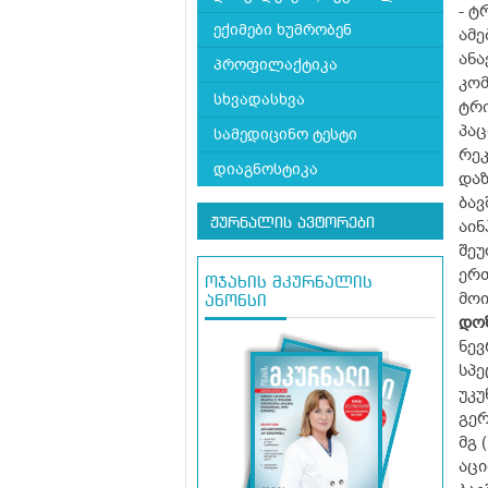
- ტ
ექიმები ხუმრობენ
ამე
ანა
პროფილაქტიკა
კომ
სხვადასხვა
ტრი
პაც
სამედიცინო ტესტი
რეკ
დიაგნოსტიკა
დაზ
ბავ
ჟურნალის ავტორები
აინ
შეუ
ერთ
ოჯახის მკურნალის
მოი
ანონსი
დო
ნევ
სპე
უკუ
გერ
მგ 
აცი