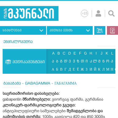
სიახლეები
კითხვა ექიმს
ენციკლოპედია
A
B
C
D
E
F
G
H
I
J
K
L
ა
ბ
გ
დ
ე
ვ
ზ
თ
ი
კ
ლ
მ
ნ
ო
პ
ჟ
მედიკამენტები
А
Б
В
Г
Д
Е
Ё
Ж
З
И
Й
К
Л
М
Н
О
გაბაგამა - GABAGAMMA - ГАБАГАММА
საერთაშორისო
დასახელება
:
gabapentin
მწარმოებელი:
ვიორვაგ ფარმა, გერმანია
კლინიკურ
-
ფარმაკოლოგიური
ჯგუფი:
ანტიეპილეფსიური საშუალებები
შემადგენლობა
და
გამოშვების
ფორმა:
100მგ კაფსულა #20 და #50 300მგ