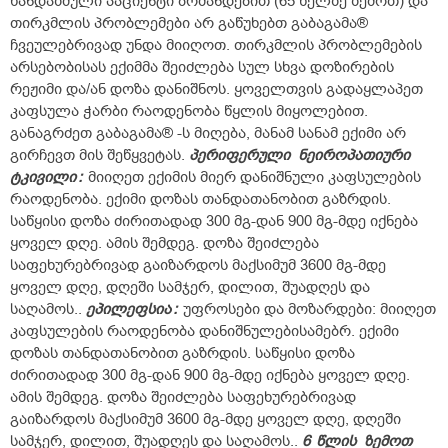
ხანდაზმული პაციენტი ბრძანდებით (65 წელზე ზემოთ) და
თირკმლის პრობლემები არ გაწუხებთ გაბაგამა®
ჩვეულებრივად უნდა მიიღოთ. თირკმლის პრობლემების
არსებობისას ექიმმა შეიძლება სულ სხვა დოზირების
რეჟიმი და/ან დოზა დანიშნოს. ყოველთვის გადაყლაპეთ
კაფსულა ჭარბი რაოდენობა წყლის მიყოლებით.
განაგრძეთ გაბაგამა® -ს მიღება, მანამ სანამ ექიმი არ
გირჩევთ მის შეწყვეტას.
პერიფერული
ნეიროპათიური
ტკივილი
:
მიიღეთ ექიმის მიერ დანიშნული კაფსულების
რაოდენობა. ექიმი დოზას თანდათანობით გაზრდის.
საწყისი დოზა ძირითადად 300 მგ-დან 900 მგ-მდე იქნება
ყოველ დღე. ამის შემდეგ. დოზა შეიძლება
საფეხურებრივად გაიზარდოს მაქსიმუმ 3600 მგ-მდე
ყოველ დღე, დღეში სამჯერ, დილით, შუადღეს და
საღამოს..
ეპილეფსია
:
უფროსები და მოზარდები: მიიღეთ
კაფსულების რაოდენობა დანიშნულებისამებრ. ექიმი
დოზას თანდათანობით გაზრდის. საწყისი დოზა
ძირითადად 300 მგ-დან 900 მგ-მდე იქნება ყოველ დღე.
ამის შემდეგ. დოზა შეიძლება საფეხურებრივად
გაიზარდოს მაქსიმუმ 3600 მგ-მდე ყოველ დღე, დღეში
სამჯერ, დილით, შუადღეს და საღამოს..
6
წლის
ზემოთ