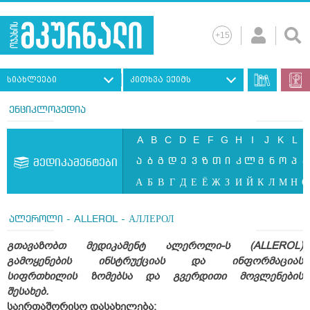
სიახლეები
კითხვა ექიმს
ენციკლოპედია
A
B
C
D
E
F
G
H
I
J
K
L
ა
ბ
გ
დ
ე
ვ
ზ
თ
ი
კ
ლ
მ
ნ
ო
პ
ჟ
მედიკამენტები
А
Б
В
Г
Д
Е
Ё
Ж
З
И
Й
К
Л
М
Н
О
ალეროლი - ALLEROL - АЛЛЕРОЛ
გთავაზობთ მედიკამენტ ალეროლი-ს (ALLEROL)
გამოყენების ინსტრუქციას და ინფორმაციას
სიფრთხილის ზომებსა და გვერდითი მოვლენების
შესახებ.
საერთაშორისო დასახელება: