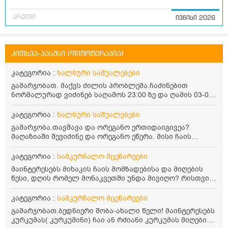
არქივი
ივნისი 2026
კითხვა-პასუხი (ფიტოტერაპია)
კატეგორია :
ხალხური საშუალებები
გამარჯობათ. მაქვს ძილის პრობლემა.ჩაძინებით
ნორმალურად ვიძინებ საღამოს 23:00 ზე და ღამის 03-00
ან 04:00 საათზე მეღვიძება და მერე ვერ ვიძინებ
ვერაფრით.რამე ხალხური საშუალება თუ არის ამ
კატეგორია :
ხალხური საშუალებები
პრობლემის მოსაგვარებლად
გამარჯობა.თავშავა და ორეგანო ერთიდაიგივეა?
მაღაზიაში შევიძინე და ორეგანო ეწერა. მისი ჩაის
დალევის წესი მაინტერესებს.რისთვის არის კარგი?
წავიკითხე რომ: 1 ჭიქა თბილ წყალში ჩავყაროთ 1 ჩაის
კატეგორია :
სამკურნალო მცენარეები
კოვზი დაქუცმაცებული და გამხმარი ორეგანო და
მაინტერესებს მიხაკის ჩაის მომზადებისა და მიღების
გავაჩეროთ 10-15 წუთი, მივიღოთო ჭამიდან 1-2 საათში.
წესი, დღის რომელ მონაკვეთში უნდა მივიღო? რისთვის
მიზანი: ანტიოქსიდანტური და ანთების საწინააღმდეგო
არის სასარგებლო და უკუჩვენება თუ აქვს
თვისება. სწორია ეს ინფორმაცია? უკუჩვენება რა აქვს
კატეგორია :
სამკურნალო მცენარეები
და ბრონქულ ასთმას თუ შველის ორეგანოს ჩაი?
გამარჯობათ.ბედნიერი შობა-ახალი წელი! მაინტერესებს
კურკუმას( კურკუმინი) ჩაი ან რძიანი კურკუმას მიღების