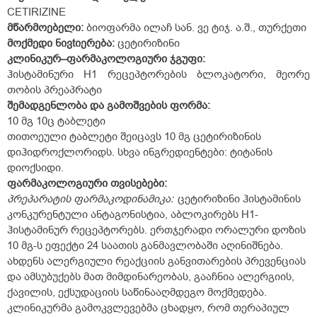
CETIRIZINE
მწარმოებელი:
ბიოფარმა ილაჩ სან. ვე ტიჯ. ა.შ., თურქეთი
მოქმედი ნივ
t
იერება:
ცეტირიზინი
კლინიკურ–ფარმაკოლოგიური ჯგუფი:
ჰისტამინური H
1
რეცეპტორების ბლოკატორი, მეორე
თობის პრეაპრატი
შემადგენლობა და გამოშვების ფორმა:
10 მგ 10ც ტაბლეტი
თითოეული ტაბლეტი შეიცავს 10 მგ ცეტირიზინის
დიჰიდროქლორიდს. სხვა ინგრედიენტები: ტიტანის
დიოქსიდი.
ფარმაკოლოგიური
თვისებები:
პრეპარატის ფარმაკოდინამიკა:
ცეტირიზინი ჰისტამინის
კონკურენტული ანტაგონისტია, აბლოკირებს H1-
ჰისტამინურ რეცეპტორებს. ერთჯერადი ორალური დოზის
10 მგ-ს ეფექტი 24 საათის განმავლობაში აღინიშნება.
ახდენს ალერგიული რეაქციის განვითარების პრევენციას
და ამსუბუქებს მათ მიმდინარეობას, გააჩნია ალერგიის,
ქავილის, ექსუდაციის საწინააღმდეგო მოქმედება.
კლინიკურმა გამოკვლევებმა ცხადყო, რომ თერაპიულ