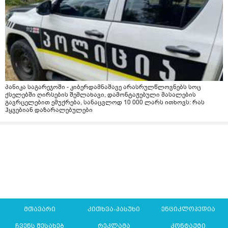
პანიკა საგარეჯოში - კიბერდამნაშავე არასრულწლოვნებს სოც
ქსელებში ღირსების შემლახავი, დამონტაჟებული მასალების
გავრცელებით ემუქრება, სანაცვლოდ 10 000 ლარს ითხოვს: რას
ჰყვებიან დაზარალებულები
მთავარი
კითხვა-პასუხი
ენციკლოპედია
ჩვენს შესახებ
რეკლამა
კონტაქტი