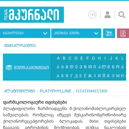
სიახლეები
კითხვა ექიმს
ენციკლოპედია
A
B
C
D
E
F
G
H
I
J
K
L
ა
ბ
გ
დ
ე
ვ
ზ
თ
ი
კ
ლ
მ
ნ
ო
პ
ჟ
მედიკამენტები
А
Б
В
Г
Д
Е
Ё
Ж
З
И
Й
К
Л
М
Н
О
პლატიფილინი - PLATYPHYLLINE - ПЛАТИФИЛЛИН
ფარმაკოლოგიური
თვისებები
პლატიფილინი წარმოადგენს მ-ქოლინომაბლოკირებელ
საშუალებას, რომელიც იწვევს მუსკარინომგრძნობიარე
ქოლინორეცეპტორების ბლოკადას. მისი თვისებები
წააგავს ატროპინის მოქმედებას, თუმცა ნაკლებად