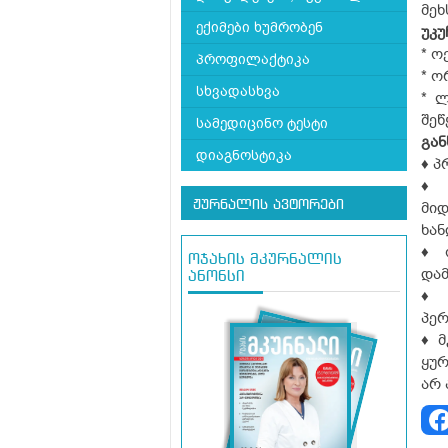
მეხ
ექიმები ხუმრობენ
უკუ
* ო
პროფილაქტიკა
* ო
სხვადასხვა
* ლ
შეწ
სამედიცინო ტესტი
გა
დიაგნოსტიკა
♦ პ
♦ 
ჟურნალის ავტორები
მი
ხან
♦ 
ოჯახის მკურნალის
დამ
ანონსი
♦ 
პე
♦ მ
ყუ
არ 