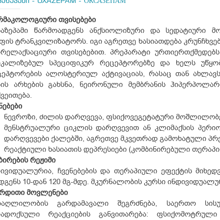
საზეპამი - OXAZEPAM - ОКСАЗЕПАМ
რმაკოლოგიური
თვისებები
საზეპამი წარმოადგენს ანქსიოლიზური და სედატიური მო
ფის ტრანკვილიზატორს. იგი აგრეთვე ხასიათდება კრუნჩხვე
რელაქსაციური თვისებებით. პრეპარატი ურთიერთქმედებს 
კალიზებულ სპეციფიკურ რეცეპტორებზე და ხელს უწყობს 
ცეპტორების ალოსტერიულ აქტივაციას, რასაც თან ახლავს
ნის არხების გახსნა, ნეირონული მემბრანის ჰიპერპოლა
ვეითება.
ნებები
ნევროზი, ძილის დარღვევა, ფსიქოვეგეტატური მოშლილობე
მენსტრუალური ციკლის დარღვევით ან კლიმაქსის პერი
დარღვევები ქალებში, აგრეთვე მკვეთრად გამოხატული პრ
რეაქტიული ხასიათის დეპრესიები (კომბინირებული თერაპი
ზირების
რეჟიმი
ივიდუალურია, ჩვენებების და თერაპიული ეფექტის მიხედ
დგენს 10-დან 120 მგ-მდე. მკურნალობის კურსი ინდივიდუალ
ერდითი
მოვლენები
დაღლილობის გარდამავალი შეგრძნება, საერთო სისუს
რადოქსული რეაქციების განვითარება: ფსიქომოტრული 