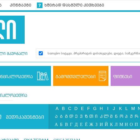
ა
კონტაქტი
ხშირად დასმული კითხვები
ლი მკურნალი
ენციკლოპედია
გამომთვლელები
ფიტნესი
ციკლოპედია
A
B
C
D
E
F
G
H
I
J
K
L
M
ა
ბ
გ
დ
ე
ვ
ზ
თ
ი
კ
ლ
მ
ნ
ო
პ
ჟ
რ
მედიკამენტები
А
Б
В
Г
Д
Е
Ё
Ж
З
И
Й
К
Л
М
Н
О
П