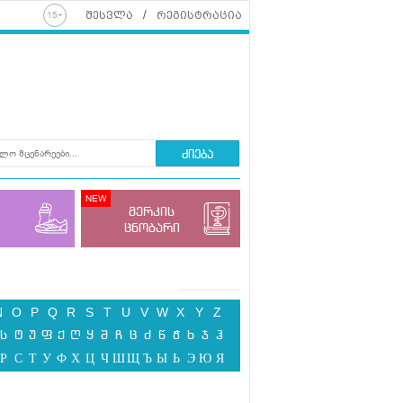
შესვლა
რეგისტრაცია
ძიება
მერკის
ცნობარი
N
O
P
Q
R
S
T
U
V
W
X
Y
Z
ს
ტ
უ
ფ
ქ
ღ
ყ
შ
ჩ
ც
ძ
წ
ჭ
ხ
ჯ
ჰ
Р
С
Т
У
Ф
Х
Ц
Ч
Ш
Щ
Ъ
Ы
Ь
Э
Ю
Я