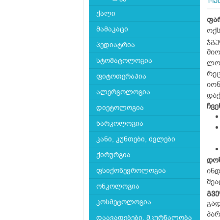
ოქ
ქალი
ფა
მამაკაცი
ოქ
ჯგუ
პედიატრია
მიო
სტომატოლოგია
ლო
რე
ფიტოთერაპია
იო
ალერგოლოგია
დაქ
ჩვე
დიეტოლოგია
ნარკოლოგია
კანი, კუნთები, ძვლები
ქირურგია
დო
ფსიქონევროლოგია
ინდ
შეა
ონკოლოგია
გვ
კოსმეტოლოგია
გა
პა
დაავადებები, მკურნალობა