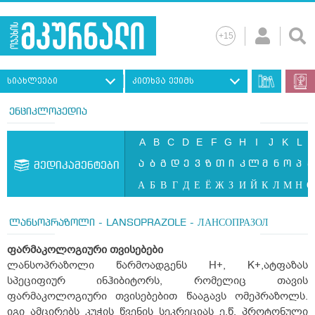
სიახლეები
კითხვა ექიმს
ენციკლოპედია
A
B
C
D
E
F
G
H
I
J
K
L
ა
ბ
გ
დ
ე
ვ
ზ
თ
ი
კ
ლ
მ
ნ
ო
პ
ჟ
მედიკამენტები
А
Б
В
Г
Д
Е
Ё
Ж
З
И
Й
К
Л
М
Н
О
ლანსოპრაზოლი - LANSOPRAZOLE - ЛАНСОПРАЗОЛ
ფარმაკოლოგიური
თვისებები
ლანსოპრაზოლი წარმოადგენს H
+
, K
+
,ატფაზას
სპეციფიურ ინჰიბიტორს, რომელიც თავის
ფარმაკოლოგიური თვისებებით წააგავს ომეპრაზოლს.
იგი ამცირებს კუჭის წვენის სეკრეციას ე.წ. პროტონული