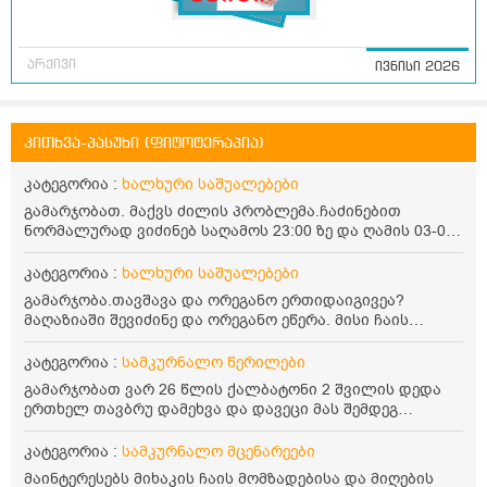
არქივი
ივნისი 2026
კითხვა-პასუხი (ფიტოტერაპია)
კატეგორია :
ხალხური საშუალებები
გამარჯობათ. მაქვს ძილის პრობლემა.ჩაძინებით
ნორმალურად ვიძინებ საღამოს 23:00 ზე და ღამის 03-00
ან 04:00 საათზე მეღვიძება და მერე ვერ ვიძინებ
ვერაფრით.რამე ხალხური საშუალება თუ არის ამ
კატეგორია :
ხალხური საშუალებები
პრობლემის მოსაგვარებლად
გამარჯობა.თავშავა და ორეგანო ერთიდაიგივეა?
მაღაზიაში შევიძინე და ორეგანო ეწერა. მისი ჩაის
დალევის წესი მაინტერესებს.რისთვის არის კარგი?
წავიკითხე რომ: 1 ჭიქა თბილ წყალში ჩავყაროთ 1 ჩაის
კატეგორია :
სამკურნალო წერილები
კოვზი დაქუცმაცებული და გამხმარი ორეგანო და
გამარჯობათ ვარ 26 წლის ქალბატონი 2 შვილის დედა
გავაჩეროთ 10-15 წუთი, მივიღოთო ჭამიდან 1-2 საათში.
ერთხელ თავბრუ დამეხვა და დავეცი მას შემდეგ
მიზანი: ანტიოქსიდანტური და ანთების საწინააღმდეგო
დამეწყო შიშები ვეღარ გავდიოდი გარეთ რადგან ისევ
თვისება. სწორია ეს ინფორმაცია? უკუჩვენება რა აქვს
ასე ცუდად არ გავხდარიყავი ყურის ანთება მქონდა
კატეგორია :
სამკურნალო მცენარეები
და ბრონქულ ასთმას თუ შველის ორეგანოს ჩაი?
მაშინ როგორც გაირკვა მას შემსეგ გავიდა 1 წელზე
მაინტერესებს მიხაკის ჩაის მომზადებისა და მიღების