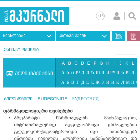
სიახლეები
კითხვა ექიმს
ენციკლოპედია
A
B
C
D
E
F
G
H
I
J
K
L
ა
ბ
გ
დ
ე
ვ
ზ
თ
ი
კ
ლ
მ
ნ
ო
პ
ჟ
მედიკამენტები
А
Б
В
Г
Д
Е
Ё
Ж
З
И
Й
К
Л
М
Н
О
ბუდესონიდი - BUDESONIDE - БУДЕСОНИД
ფარმაკოლოგიური
თვისებები
პრეპარატი წარმოადგენს საინჰალაციო,
ინტრანაზალურად ადგილობრივი გამოყენების
გლუკოკორტიკოსტეროიდს. იგი ხასიათდება
ანთების, ქავილის, ალერგიის საწინააღმდეგო და