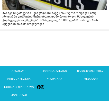
პანიკა საგარეჯოში - კიბერდამნაშავე არასრულწლოვნებს სოც
ქსელებში ღირსების შემლახავი, დამონტაჟებული მასალების
გავრცელებით ემუქრება, სანაცვლოდ 10 000 ლარს ითხოვს: რას
ჰყვებიან დაზარალებულები
მთავარი
კითხვა-პასუხი
ენციკლოპედია
ჩვენს შესახებ
რეკლამა
კონტაქტი
ხშირად დასმული
კითხვები
Mkurnali.ge © 2016 ყველა უფლება დაცულია
მასალების გადაბეჭდვა/რეპროდუცირება აკრძალულია,