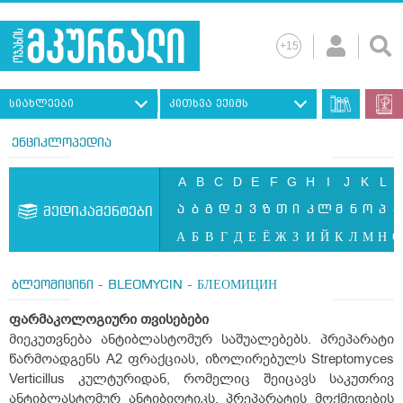
სიახლეები
კითხვა ექიმს
ენციკლოპედია
A
B
C
D
E
F
G
H
I
J
K
L
ა
ბ
გ
დ
ე
ვ
ზ
თ
ი
კ
ლ
მ
ნ
ო
პ
ჟ
მედიკამენტები
А
Б
В
Г
Д
Е
Ё
Ж
З
И
Й
К
Л
М
Н
О
ბლეომიცინი - BLEOMYCIN - БЛЕОМИЦИН
ფარმაკოლოგიური
თვისებები
მიეკუთვნება ანტიბლასტომურ საშუალებებს. პრეპარატი
წარმოადგენს A
2
ფრაქციას, იზოლირებულს Streptomyces
Verticillus კულტურიდან, რომელიც შეიცავს საკუთრივ
ანტიბლასტომურ ანტიბიოტიკს. პრეპარატის მოქმედების