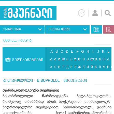
სიახლეები
კითხვა ექიმს
ენციკლოპედია
A
B
C
D
E
F
G
H
I
J
K
L
ა
ბ
გ
დ
ე
ვ
ზ
თ
ი
კ
ლ
მ
ნ
ო
პ
ჟ
მედიკამენტები
А
Б
В
Г
Д
Е
Ё
Ж
З
И
Й
К
Л
М
Н
О
ბისოპროლოლი - BISOPROLOL - БИСОПРОЛОЛ
ფარმაკოლოგიური
თვისებები
ბისოპროლოლი წარმოადგენს ბეტა-ბლოკატორს,
რომელიც თანაბრად არის აღჭურვილი ლიპოფილურ-
ჰიდროფილური თვისებებით. ბისოპროლოლს გააჩნია
სელექტიურობა ბეტა
1
-ადრენორეცეპტორების