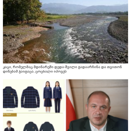
ავადუღო, ცოტა გათბეს და მერე ჩავყარო კურკუმა? და
საღამოს ვახშამზე რომ მივიღო თუ შეიძლება? P.S მიზანი
არის ანთების საწინააღმდეგო,ანტიოქსიდანტური და
დამამშვიდებელი( მშვიდი ძილისთვის)
კაცი, რომელმაც მდინარეში დედა-შვილი გადაარჩინა და თვითონ
დინებამ გაიტაცა, ცოცხალი იპოვეს