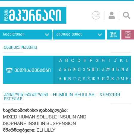
სიახლეები
კითხვა ექიმს
ენციკლოპედია
A
B
C
D
E
F
G
H
I
J
K
L
ა
ბ
გ
დ
ე
ვ
ზ
თ
ი
კ
ლ
მ
ნ
ო
პ
ჟ
მედიკამენტები
А
Б
В
Г
Д
Е
Ё
Ж
З
И
Й
К
Л
М
Н
О
ჰუმულინ რეგულარი - HUMULIN REGULAR - ХУМУЛИН
РЕГУЛАР
საერთაშორისო დასახელება:
MIXED HUMAN SOLUBLE INSULIN AND
ISOPHANE INSULIN SUSPENSION
მწარმოებელი:
ELI LILLY