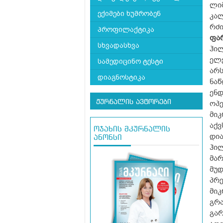
ლიმ
ექიმები ხუმრობენ
კალ
რძი
პროფილაქტიკა
ფა
სხვადასხვა
ჰი
ელ
სამედიცინო ტესტი
არს
დიაგნოსტიკა
ნა
ენ
ჟურნალის ავტორები
ოპ
მიკ
აქვ
ოჯახის მკურნალის
დია
ანონსი
ჰი
მა
მუდ
პრ
მი
გრ
გა