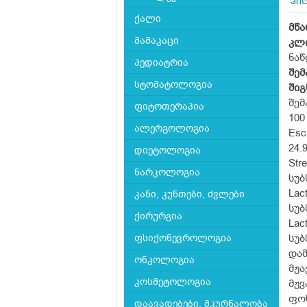
ჰი
ქალი
მწა
მამაკაცი
კლ
ნა
პედიატრია
შემ
სტომატოლოგია
შიგ
შემ
ფიტოთერაპია
100
ალერგოლოგია
Esc
24.
დიეტოლოგია
Str
ნარკოლოგია
სუბ
Lac
კანი, კუნთები, ძვლები
სუბ
ქირურგია
Lac
ფსიქონევროლოგია
სუბ
დამ
ონკოლოგია
მჟა
კოსმეტოლოგია
მჟვ
ფოს
დაავადებები, მკურნალობა