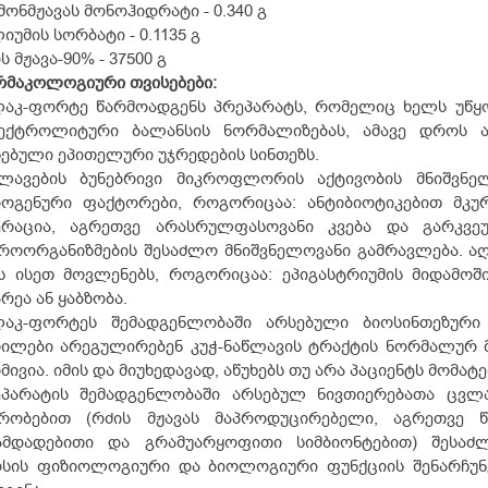
ონმჟავას მონოჰიდრატი - 0.340 გ
იუმის სორბატი - 0.1135 გ
ს მჟავა-90% - 37500 გ
რმაკოლოგიური
თვისებები:
ლაკ-ფორტე წარმოადგენს პრეპარატს, რომელიც ხელს უწყ
ექტროლიტური ბალანსის ნორმალიზებას, ამავე დროს ა
ებული ეპითელური უჯრედების სინთეზს.
წლავების ბუნებრივი მიკროფლორის აქტივობის მნიშვნელ
დოგენური ფაქტორები, როგორიცაა: ანტიბიოტიკებით მკურ
ერაცია, აგრეთვე არასრულფასოვანი კვება და გარკვე
როორგანიზმების შესაძლო მნიშვნელოვანი გამრავლება. ა
ს ისეთ მოვლენებს, როგორიცაა: ეპიგასტრიუმის მიდამოში 
რეა ან ყაბზობა.
ლაკ-ფორტეს შემადგენლობაში არსებული ბიოსინთეზური
რილები არეგულირებენ კუჭ-ნაწლავის ტრაქტის ნორმალურ 
მივია. იმის და მიუხედავად, აწუხებს თუ არა პაციენტს მომა
ეპარატის შემადგენლობაში არსებულ ნივთიერებათა ცვლ
კრობებით (რძის მჟავას მაპროდუცირებელი, აგრეთვე 
ამდადებითი და გრამუარყოფითი სიმბიონტებით) შესაძ
რსის ფიზიოლოგიური და ბიოლოგიური ფუნქციის შენარჩუ