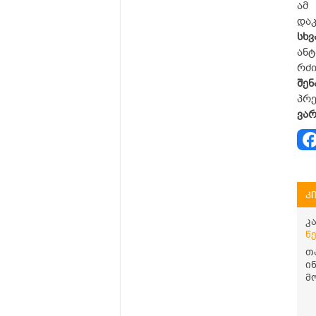
ამ
დაკ
სხვ
ანტ
რძი
შენ
პრე
ვარ
კ
კ
წ
თ
ი
მ
დ
ს
შ