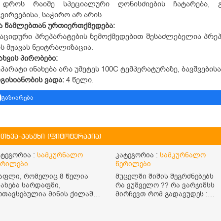
 დროს რაიმე სპეციალური ღონისძიების ჩატარება, გ
ვირვებისა, საჭირო არ არის.
ა
წამლებთან
ურთიერთქმედება:
აციდური პრეპარატების ზემოქმედებით შესაძლებელია პრე
ს მჟავას ნეიტრალიზაცია.
ახვის
პირობები:
პარატი ინახება არა უმეტეს 10
0
C ტემპერატურაზე, ბავშვების
გისიანობის
ვადა:
4 წელი.
გაზიარება
ითხვა-პასუხი (ფიტოტერაპია)
ატეგორია :
სამკურნალო
კატეგორია :
სამკურნალო
ერილები
წერილები
აფლი, რომელიც 8 წელია
მუცელში შიშის შეგრძნებებს
ნახება სარდაფში,
რა ვუშველო ?? რა ვარჯიშსს
ოთავსებულია მინის ქილაში
მირჩევთ რომ გადავუდეს :
ა დახურულია პლასტმასის
შიში
ახურავით. ექნება თუ არა
ენარჩუნებული სასარგებლო