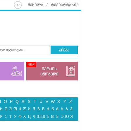
შესვლა
რეგისტრაცია
ძიება
მერკის
ცნობარი
N
O
P
Q
R
S
T
U
V
W
X
Y
Z
ს
ტ
უ
ფ
ქ
ღ
ყ
შ
ჩ
ც
ძ
წ
ჭ
ხ
ჯ
ჰ
Р
С
Т
У
Ф
Х
Ц
Ч
Ш
Щ
Ъ
Ы
Ь
Э
Ю
Я