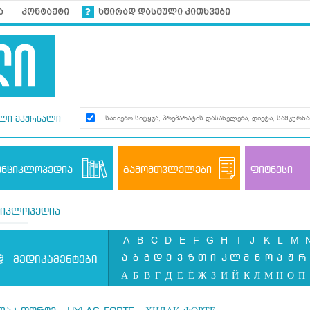
ა
კონტაქტი
ხშირად დასმული კითხვები
ლი მკურნალი
ენციკლოპედია
გამომთვლელები
ფიტნესი
ციკლოპედია
A
B
C
D
E
F
G
H
I
J
K
L
M
ა
ბ
გ
დ
ე
ვ
ზ
თ
ი
კ
ლ
მ
ნ
ო
პ
ჟ
რ
მედიკამენტები
А
Б
В
Г
Д
Е
Ё
Ж
З
И
Й
К
Л
М
Н
О
П