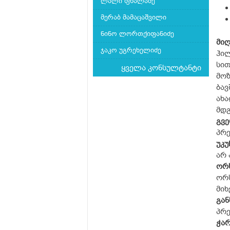
ლალი ფხალაძე
მერაბ მამაცაშვილი
ნინო ლორთქიფანიძე
მიღ
ჯაკო უგრეხელიძე
ჰილ
სით
ყველა კონსულტანტი
მოზ
ბავ
ახა
მდგ
გვ
პრე
უკუ
არ 
ორ
ორ
მიხ
გა
პრე
ჭარ