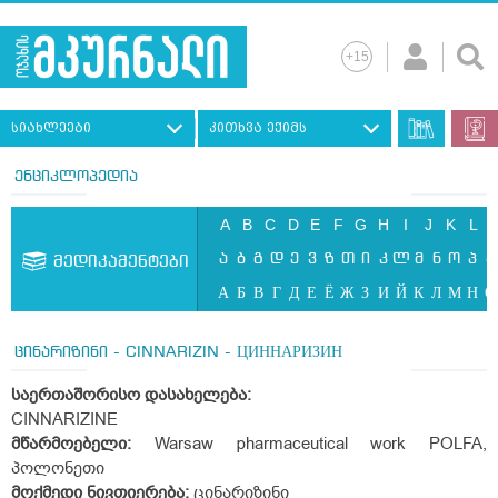
სიახლეები
კითხვა ექიმს
ენციკლოპედია
A
B
C
D
E
F
G
H
I
J
K
L
ა
ბ
გ
დ
ე
ვ
ზ
თ
ი
კ
ლ
მ
ნ
ო
პ
ჟ
მედიკამენტები
А
Б
В
Г
Д
Е
Ё
Ж
З
И
Й
К
Л
М
Н
О
ცინარიზინი - CINNARIZIN - ЦИННАРИЗИН
საერთაშორისო დასახელება:
CINNARIZINE
მწარმოებელი:
Warsaw pharmaceutical work POLFA,
პოლონეთი
მოქმედი ნივთიერება:
ცინარიზინი