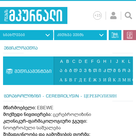
სიახლეები
კითხვა ექიმს
ენციკლოპედია
A
B
C
D
E
F
G
H
I
J
K
L
ა
ბ
გ
დ
ე
ვ
ზ
თ
ი
კ
ლ
მ
ნ
ო
პ
ჟ
მედიკამენტები
А
Б
В
Г
Д
Е
Ё
Ж
З
И
Й
К
Л
М
Н
О
ცერებროლიზინი - CEREBROLYSIN - ЦЕРЕБРОЛИЗИН
მწარმოებელი:
EBEWE
მოქმედი ნივთიერება:
ცერებროლიზინი
კლინიკურ-ფარმაკოლოგიური ჯგუფი:
ნოოტროპული საშუალება
შემადგენლობა და გამოშვების ფორმა: