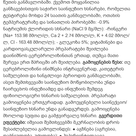
წუთის განმავლობაში. ქვემოთ მოყვანილია
განზავებისთვის საჭირო საინფუზიო ხსნარები, რომელთა
ტესტირება მოხდა 24 საათის განმავლობაში, ოთახის
ტემპერატურაზე და სინათლის პირობებში: -0.9%
ნატრიუმის ქლორიდის სხნარი (NaCl 9 მგ/მლ): -რინგერი
(Na+ 153.98 მმოლ/ლ, Ca 2 + 2.74 მმოლ/ლ, K + 4.02 მმოლ/
ლ, Cl - 163.48 მმოლ/ლ); - გლუკოზა 5%; ვიტამინები და
კარდიოვასკულარული პრეპარატები შეიძლება
დაინიშნოს ცერებროლიზინთან ერთად, თუმცა მათი
შერევა ერთ შპრიცში არ შეიძლება.
გამოყენების წესი:
თუ
ცერებროლიზინი ინიშნება ინტრავენურად, კათეტერის
საშულებით და ხანგძლივი პერიოდის განმავლობაში,
ასეთ შემთხვევაში საინფუზიო მოწყობილობა უნდა
ჩაირეცხოს ინფუზიამდე და ინფუზიის შემდეგ
ფიზიოლოგიური ხსნარის საშუალებით. პრეპარატი
გამოიყენება ერთჯერადად. გამოუყენებელი საინექციო/
საინფუზიო ხსნარი უნდა განადგურდეს. გამოიყენება
მხოლოდ სუფთა და გამჭვირვალე ხსნარი.
გვერდითი
ეფექტები:
იშვიათ შემთხვევბში მკურნალობის დროს
შესაძლებელია გამოვლინდეს: ● აგზნება (აგრესია,
დაბნეულობა, უძილობა); ● ჰიპერვენტილაცია,