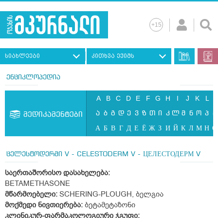
სიახლეები
კითხვა ექიმს
ენციკლოპედია
A
B
C
D
E
F
G
H
I
J
K
L
ა
ბ
გ
დ
ე
ვ
ზ
თ
ი
კ
ლ
მ
ნ
ო
პ
ჟ
მედიკამენტები
А
Б
В
Г
Д
Е
Ё
Ж
З
И
Й
К
Л
М
Н
О
ცელესტოდერმი V - CELESTODERM V - ЦЕЛЕСТОДЕРМ V
საერთაშორისო დასახელება:
BETAMETHASONE
მწარმოებელი:
SCHERING-PLOUGH, ბელგია
მოქმედი ნივთიერება:
ბეტამეტაზონი
კლინიკურ-ფარმაკოლოგიური ჯგუფი: