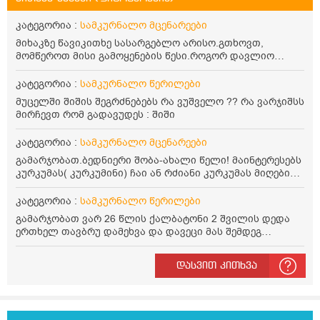
კატეგორია :
სამკურნალო მცენარეები
მიხაკზე წავიკითხე სასარგებლო არისო.გთხოვთ,
მომწეროთ მისი გამოყენების წესი.როგორ დავლიო
მიხაკის ჩაი. ასევე მაინტერესებს ლეიკოციტები მაქვს
ოდნავ დაბალი და წავიკითხე ლეიკოციტების დონეს
კატეგორია :
სამკურნალო წერილები
მაღლა წევსო და ასეა?
მუცელში შიშის შეგრძნებებს რა ვუშველო ?? რა ვარჯიშსს
მირჩევთ რომ გადავუდეს : შიში
კატეგორია :
სამკურნალო მცენარეები
გამარჯობათ.ბედნიერი შობა-ახალი წელი! მაინტერესებს
კურკუმას( კურკუმინი) ჩაი ან რძიანი კურკუმას მიღების
წესი. მაინტერესებდა და წავიკითხე ასეთი ინფორმაცია:
კურკუმას გააჩნია ანთების საწინააღმდეგო,
კატეგორია :
სამკურნალო წერილები
დამამშვიდებელი და ანტიოქსიდანტური თვისებები.ის
გამარჯობათ ვარ 26 წლის ქალბატონი 2 შვილის დედა
უნდა მივიღოთო ცხიმთან და შავ პილპილთან ერთად
ერთხელ თავბრუ დამეხვა და დავეცი მას შემდეგ
ეფექტურობის მიზნით. 1) პირველი ვარიანტი არის ჩაი:
დამეწყო შიშები ვეღარ გავდიოდი გარეთ რადგან ისევ
როგორ მივიღო კურკუმას ჩაი? უზმოზე,ჭამამდე თუ ჭამის
ასე ცუდად არ გავხდარიყავი ყურის ანთება მქონდა
შემდეგ? თბილი წყალი უნდა დავასხათ თუ მდუღარე?
დასვით კითხვა
მაშინ როგორც გაირკვა მას შემსეგ გავიდა 1 წელზე
წავიკითხე რომ კურკუმას თუ დავასხამთ მდუღარე
მეტინდა კიდე მეხვევა თავბრუ გარეთ გასვილისას
წყალს, ის დაკარგავსო სასარგებლო თვისებებს, ასევე
სახლში კარგად ვარ როცა ახსენებენ გარეთ წაავალა
წავიკითხე რომ თუ არ ადუღდა კურკუმა წყალში, მაშინ
სმაგაზეხ კი ცუდად ვხდებოდი ეხლა როგორმე გავდივარ
შეიცავო დიდი ოდენობით ოქსალატებს და თირკმელში