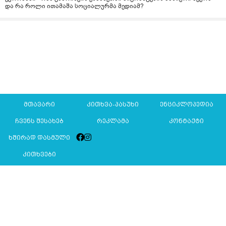
და რა როლი ითამაშა სოციალურმა მედიამ?
მთავარი
კითხვა-პასუხი
ენციკლოპედია
ჩვენს შესახებ
რეკლამა
კონტაქტი
ხშირად დასმული
კითხვები
Mkurnali.ge © 2016 ყველა უფლება დაცულია
მასალების გადაბეჭდვა/რეპროდუცირება აკრძალულია,
იხილეთ
მასალის გამოყენების პირობები