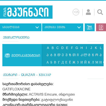
სიახლეები
კითხვა ექიმს
ენციკლოპედია
A
B
C
D
E
F
G
H
I
J
K
L
ა
ბ
გ
დ
ე
ვ
ზ
თ
ი
კ
ლ
მ
ნ
ო
პ
ჟ
მედიკამენტები
А
Б
В
Г
Д
Е
Ё
Ж
З
И
Й
К
Л
М
Н
О
ქვაზარი - QUAZAR - КВАЗАР
საერთაშორისო დასახელება:
GATIFLOXACINE
მწარმოებელი:
ACTAVIS Emcure,
ინდოეთი
მოქმედი ნივთიერება:
გატიფლოქსაცინი
კლინიკურ-ფარმაკოლოგიური ჯგუფი: