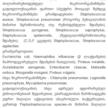
პოლირირეზისტენტულ მიკროორგანიზმებს.
გატიფლოქსაცინის ფართო სპექტრი მოიცავს შემდეგ
მიკროორგანიზმებს: გრამდადებითი: Staphylococcus
aureus, Streptococcus pneumoniae (როგორც პენიცილინის
მიმართ მგრძნობიარე ისე რეზისტენტული შტამები),
Streptococcus pyrogenes, Streptococcus saprophytus,
Staphylicoccus epidermidis, (მეტიცილინმგრძნობიარე
შტამები), (C,G,F ჯგუფის) Staphylococcus, Streptococcus
agalactiae;
გრამუარყოფითი:
Escherichia coli, Haemophillus influenzae (β ლაქტამების
მაპროდუცირებელი შტამების ჩათვლით), Proteus mirabilis,
Acinetobacter aerogenas, Enterobacter cloacae, klebsiella
oxitoca, Morganella morganii, Proteus vulgaris;
სხვა მიკროორგანიზმები - Chlamydia pneumoniae, Legionella
pneumophyta, Mycoplasma pneumoniae.
გატიფლოქსაცინის, სხვა ადრეულ ფტორირებულ
ქინოლონებთან შედარებით, უპირატესობას წარმოადგენს
უფრო მაღალი აქტივობის ანაერობული ბაქტერიების,
კერძოდ Peptostreptococcus species-ის მიმართ მაღალი