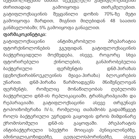
მეტაბოლიტების სახით. შეუცვლელი გატიფლოქსაცინი
ძირითადად გამოიყოფა თირკმელებით.
გატიფლოქსაცინის შეყვანილი დოზის 70%-ზე მეტი
გამოიყოფა შარდით, შიგნით მიღებიდან 48 საათის
განმავლობაში; 5% გამოიყოფა განავლით.
ფარმაკოკინეტიკა
:
გატიფლოქსაცინი ანტიმიკრობული პრეპარატია
ფტორქინოლონების ჯგუფიდან. გატიფლოქსაცინის
ბაქტერიციდული მოქმედება, ისევე, როგორც სხვა
ფტორირებული ქინოლების, განპირობებულია
ბაქტერიული ფერმენტის დნმ-ჰირაზას
(დეზოქსირიბნოუკლეინის მჟავა-ჰირაზა) ბლოკირების
უნარით. დნმ-ჰირაზა წარმოადგენს მნიშვნელოვან
ფერმენტს, რომელიც მონაწილეობას ღებულობს
ბაქტერიული დნმ-ის რეპლიკაციაში, ტრანსკრიპციაში და
რეპარაციაში. გატიფლოქსაცინი ასევე თრგუნავს
ტოპოიზომერაზა IV-ს, რომელიც თამაშობს გადამწყვეტ
როლს ბაქტერიული უჯრედის გაყოფის დროს მიმდინარე
ქრომოსომული დნმ-ის გაყოფაში. პრეპარატის
ანტიბაქტერიული სპექტრი მოიცავს პენიცილინებზე,
ამინოგლიკოზიდებზე, ცეფალოსპორინებზე, ასევე