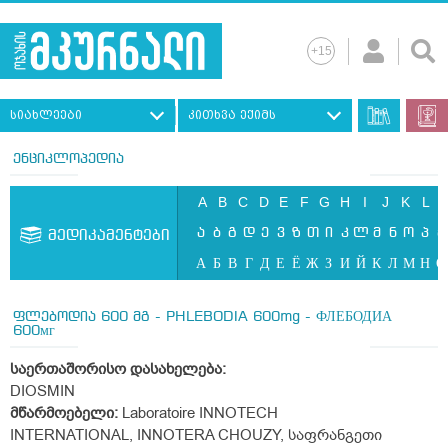
სიახლეები
კითხვა ექიმს
ენციკლოპედია
A
B
C
D
E
F
G
H
I
J
K
L
ა
ბ
გ
დ
ე
ვ
ზ
თ
ი
კ
ლ
მ
ნ
ო
პ
ჟ
მედიკამენტები
А
Б
В
Г
Д
Е
Ё
Ж
З
И
Й
К
Л
М
Н
О
ფლებოდია 600 მგ - PHLEBODIA 600mg - ФЛЕБОДИА
600мг
საერთაშორისო დასახელება:
DIOSMIN
მწარმოებელი:
Laboratoire INNOTECH
INTERNATIONAL, INNOTERA CHOUZY, საფრანგეთი