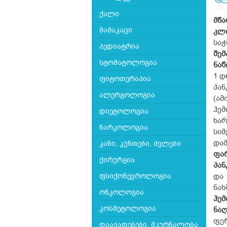
ფლ
ქალი
მწა
მამაკაცი
კლ
საჭ
პედიატრია
შემ
სტომატოლოგია
ნა
1 დ
ფიტოთერაპია
პანკ
ალერგოლოგია
(ამ
ჰემ
დიეტოლოგია
ხარ
ნარკოლოგია
სიმე
დამ
კანი, კუნთები, ძვლები
ფა
ქირურგია
პა
ფსიქონევროლოგია
და 
ნახ
ონკოლოგია
ჰე
კოსმეტოლოგია
ნა
ფერ
დაავადებები, მკურნალობა