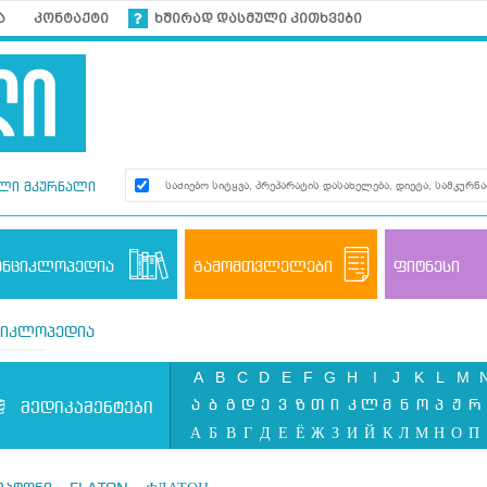
ა
კონტაქტი
ხშირად დასმული კითხვები
ლი მკურნალი
ენციკლოპედია
გამომთვლელები
ფიტნესი
ციკლოპედია
A
B
C
D
E
F
G
H
I
J
K
L
M
ა
ბ
გ
დ
ე
ვ
ზ
თ
ი
კ
ლ
მ
ნ
ო
პ
ჟ
რ
მედიკამენტები
А
Б
В
Г
Д
Е
Ё
Ж
З
И
Й
К
Л
М
Н
О
П