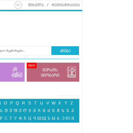
შესვლა
რეგისტრაცია
ძიება
მერკის
ცნობარი
N
O
P
Q
R
S
T
U
V
W
X
Y
Z
ს
ტ
უ
ფ
ქ
ღ
ყ
შ
ჩ
ც
ძ
წ
ჭ
ხ
ჯ
ჰ
Р
С
Т
У
Ф
Х
Ц
Ч
Ш
Щ
Ъ
Ы
Ь
Э
Ю
Я