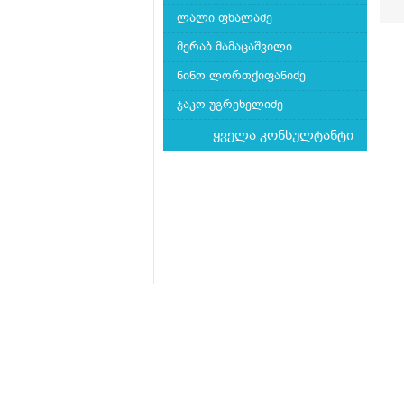
თ
ლალი ფხალაძე
მერაბ მამაცაშვილი
ნინო ლორთქიფანიძე
ჯაკო უგრეხელიძე
ყველა კონსულტანტი
მთავარი
ჩვენს შესახებ
კითხვა-პასუხი
Mkurnali.ge © 2016 ყველა უფლება დაცულია
მასალების გადაბეჭდვა/რეპროდუცირება აკ
იხილეთ
მასალის გამოყენების პირობები