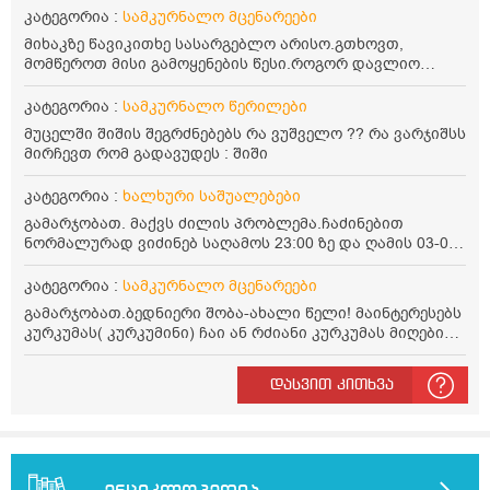
კატეგორია :
სამკურნალო მცენარეები
მიხაკზე წავიკითხე სასარგებლო არისო.გთხოვთ,
მომწეროთ მისი გამოყენების წესი.როგორ დავლიო
მიხაკის ჩაი. ასევე მაინტერესებს ლეიკოციტები მაქვს
ოდნავ დაბალი და წავიკითხე ლეიკოციტების დონეს
კატეგორია :
სამკურნალო წერილები
მაღლა წევსო და ასეა?
მუცელში შიშის შეგრძნებებს რა ვუშველო ?? რა ვარჯიშსს
მირჩევთ რომ გადავუდეს : შიში
კატეგორია :
ხალხური საშუალებები
გამარჯობათ. მაქვს ძილის პრობლემა.ჩაძინებით
ნორმალურად ვიძინებ საღამოს 23:00 ზე და ღამის 03-00
ან 04:00 საათზე მეღვიძება და მერე ვერ ვიძინებ
ვერაფრით.რამე ხალხური საშუალება თუ არის ამ
კატეგორია :
სამკურნალო მცენარეები
პრობლემის მოსაგვარებლად
გამარჯობათ.ბედნიერი შობა-ახალი წელი! მაინტერესებს
კურკუმას( კურკუმინი) ჩაი ან რძიანი კურკუმას მიღების
წესი. მაინტერესებდა და წავიკითხე ასეთი ინფორმაცია:
კურკუმას გააჩნია ანთების საწინააღმდეგო,
დასვით კითხვა
დამამშვიდებელი და ანტიოქსიდანტური თვისებები.ის
უნდა მივიღოთო ცხიმთან და შავ პილპილთან ერთად
ეფექტურობის მიზნით. 1) პირველი ვარიანტი არის ჩაი:
როგორ მივიღო კურკუმას ჩაი? უზმოზე,ჭამამდე თუ ჭამის
შემდეგ? თბილი წყალი უნდა დავასხათ თუ მდუღარე?