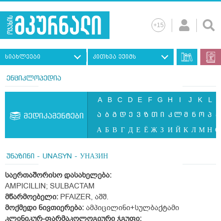
სიახლეები
კითხვა ექიმს
ენციკლოპედია
A
B
C
D
E
F
G
H
I
J
K
L
ა
ბ
გ
დ
ე
ვ
ზ
თ
ი
კ
ლ
მ
ნ
ო
პ
ჟ
მედიკამენტები
А
Б
В
Г
Д
Е
Ё
Ж
З
И
Й
К
Л
М
Н
О
უნაზინი - UNASYN - УНАЗИН
საერთაშორისო დასახელება:
AMPICILLIN; SULBACTAM
მწარმოებელი:
PFAIZER, აშშ.
მოქმედი ნივთიერება:
ამპიცილინი+სულბაქტამი
კლინიკურ-ფარმაკოლოგიური ჯგუფი: