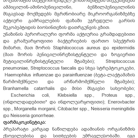
პრეპარატის ბაქტერიოციდულ კომპონენტებს მიეკუთვნება
ამპიცილინ-ამინოპენიცილინი, ბენზილპენიცილინის
მსგავსად მოქმედებს მგრძნობიარე მიკროორგანიზმებზე
აქტიური გამრავლების ფაზაში უჯრედული გარსის
მუკოპეპტიდის ბიოსინთეზის დათრგუნვის გზით.
უნაზინის პერორალური ფორმა აქტიურია გრამდადებითი
და გრამუარყოფითი ბაქტერიების ფართო სპექტრის
მიმართ, მათ შორის Staphilococcus aureus და epidermidis
(მათ შორის პენიცილინრეზისტენტული და ზოგიერთი
მეტიცილინრეზისტენტული შტამები); Streptococcus
pneumoniae, Streptococcus faecalis და სხვა სტრეპტოკოკები,
Haemophilus influenzae და parainfluenzae (ბეტა-ლაქტამაზის
წარმომქმნელი და არწარმომქმნელი შტამები);
Branhamella catarrhalis და მისი მსგავსი სახეობები;
Escherichia coli, Klebsiella spp., Proteus spp.,
(ინდოლდადებითი* და ინდოლუარყოფითი); Enerovbacter
spp., Morganella morganii, Citobacter spp., Neisseria meningitidis
და Neisseria gonorrheae.
ფარმაკოკინეტიკა
:
პრეპარატი კარგად ნაწილდება ადამიანის ორგანიზმის
ქსოვილებისა და სითხეების უმრავლესობაში. იგი