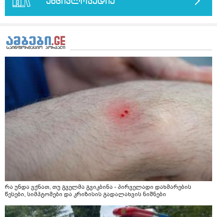
წავიკითხე რომ კურკუმას თუ დავასხამთ მდუღარე
ენციკლოპედია
წყალს, ის დაკარგავსო სასარგებლო თვისებებს, ასევე
წავიკითხე რომ თუ არ ადუღდა კურკუმა წყალში, მაშინ
შეიცავო დიდი ოდენობით ოქსალატებს და თირკმელში
გააჩენსო კენჭებს. ზუსტად ვერ გავიგე როგორ
მოვამზადო უსაფრთხოდ. 2) მეორე ვარიანტი
მაინტერესებს რძესთან ერთად მიღება: რძეში ჩავყარო
ერთი სუფრის კოვზის მეოთხედი ფხვნილი კურკუმა და
ჩავყარო ცოტა შავი პილპილი და ავადუღო თუ ჯერ რძე
ავადუღო, ცოტა გათბეს და მერე ჩავყარო კურკუმა? და
საღამოს ვახშამზე რომ მივიღო თუ შეიძლება? P.S მიზანი
არის ანთების საწინააღმდეგო,ანტიოქსიდანტური და
დამამშვიდებელი( მშვიდი ძილისთვის)
რა უნდა ვქნათ, თუ გველმა გვიკბინა - პირველადი დახმარების
წესები, სიმპტომები და კრიზისის გადალახვის ნიშნები