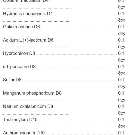
Conium maculatum D4
0.1
.........................................................
მლ
Hydrastis canadensis D4
0.1
.......................................................
მლ
Galium aparine D6 ...............................................................
0.1
მლ
Acidum L (+)-lacticum D6
0.1
......................................................
მლ
Hydrochinon D8 ...................................................................
0.1
მლ
α Liponsaure D8 ..................................................................
0.1
მლ
Sulfur D8 ............................................................................
0.1
მლ
Manganum phosphoricum D8
0.1
................................................
მლ
Natrium oxalaceticum D8
0.1
......................................................
მლ
Trichinoylum D10 .................................................................
0.1
მლ
Anthrachinonum D10 ...........................................................
0.1