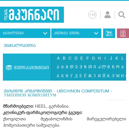
სიახლეები
კითხვა ექიმს
ენციკლოპედია
A
B
C
D
E
F
G
H
I
J
K
L
ა
ბ
გ
დ
ე
ვ
ზ
თ
ი
კ
ლ
მ
ნ
ო
პ
ჟ
მედიკამენტები
А
Б
В
Г
Д
Е
Ё
Ж
З
И
Й
К
Л
М
Н
О
უბიხინონ კომპოზიტუმი - UBICHINON COMPOSITUM -
УБИХИНОН КОМПОЗИТУМ
მწარმოებელი:
HEEL, გერმანია
კლინიკურ-ფარმაკოლოგიური ჯგუფი:
ქსოვილთა მეტაბოლიზმის მარეგულირებელი
ჰომეოპათიური საშუალება.