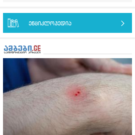
საღამოს ვახშამზე რომ მივიღო თუ შეიძლება? P.S მიზანი
არის ანთების საწინააღმდეგო,ანტიოქსიდანტური და
დამამშვიდებელი( მშვიდი ძილისთვის)
ენციკლოპედია