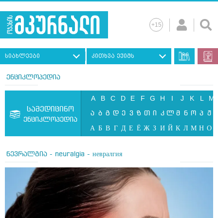
სიახლეები
კითხვა ექიმს
ენციკლოპედია
A
B
C
D
E
F
G
H
I
J
K
L
M
სამედიცინო
ა
ბ
გ
დ
ე
ვ
ზ
თ
ი
კ
ლ
მ
ნ
ო
პ
ჟ
ენციკლოპედია
А
Б
В
Г
Д
Е
Ё
Ж
З
И
Й
К
Л
М
Н
О
ნევრალგია - neuralgia - невралгия