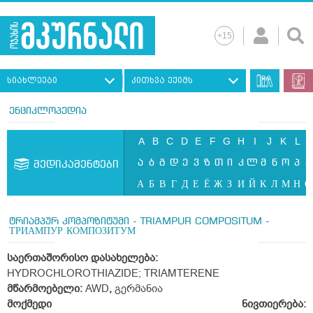
სიახლეები
კითხვა ექიმს
ენციკლოპედია
A
B
C
D
E
F
G
H
I
J
K
L
ა
ბ
გ
დ
ე
ვ
ზ
თ
ი
კ
ლ
მ
ნ
ო
პ
ჟ
მედიკამენტები
А
Б
В
Г
Д
Е
Ё
Ж
З
И
Й
К
Л
М
Н
О
ტრიამპურ კომპოზიტუმი - TRIAMPUR COMPOSITUM -
ТРИАМПУР КОМПОЗИТУМ
საერთაშორისო დასახელება:
HYDROCHLOROTHIAZIDE; TRIAMTERENE
მწარმოებელი:
AWD
,
გერმანია
მოქმედი ნივთიერება: