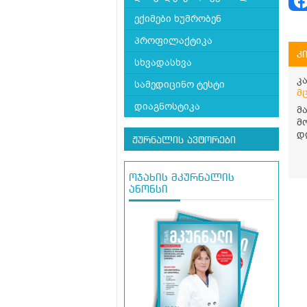
ექიმები ხუმრობენ
პროფილაქტიკა
კ
სხვადასხვა
კ
სამედიცინო ტესტი
მ
დიაგნოსტიკა
მ
მ
დ
ჟურნალის ავტორები
უ
ს
თ
ოჯახის მკურნალის
ანონსი