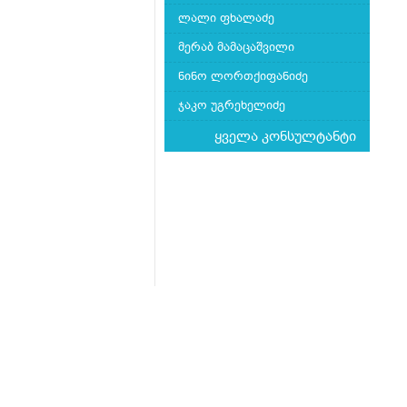
ლალი ფხალაძე
მერაბ მამაცაშვილი
ნინო ლორთქიფანიძე
ჯაკო უგრეხელიძე
ყველა კონსულტანტი
მთავარი
ჩვენს შესახებ
კითხვა-პასუხი
Mkurnali.ge © 2016 ყველა უფლება დაცულია
მასალების გადაბეჭდვა/რეპროდუცირება აკ
იხილეთ
მასალის გამოყენების პირობები