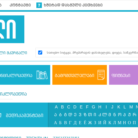
ა
კონტაქტი
ხშირად დასმული კითხვები
ლი მკურნალი
ენციკლოპედია
გამომთვლელები
ფიტნესი
ციკლოპედია
A
B
C
D
E
F
G
H
I
J
K
L
M
ა
ბ
გ
დ
ე
ვ
ზ
თ
ი
კ
ლ
მ
ნ
ო
პ
ჟ
რ
მედიკამენტები
А
Б
В
Г
Д
Е
Ё
Ж
З
И
Й
К
Л
М
Н
О
П