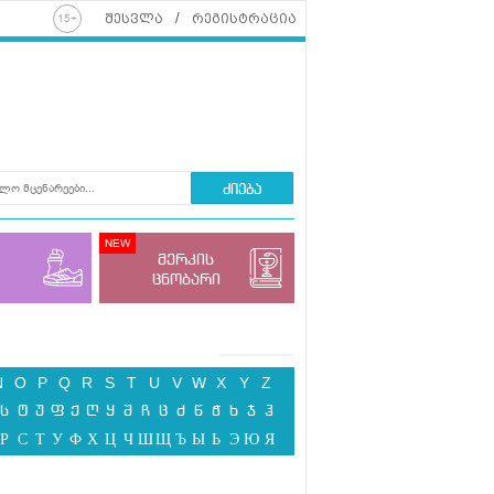
შესვლა
რეგისტრაცია
ძიება
მერკის
ცნობარი
N
O
P
Q
R
S
T
U
V
W
X
Y
Z
ს
ტ
უ
ფ
ქ
ღ
ყ
შ
ჩ
ც
ძ
წ
ჭ
ხ
ჯ
ჰ
Р
С
Т
У
Ф
Х
Ц
Ч
Ш
Щ
Ъ
Ы
Ь
Э
Ю
Я