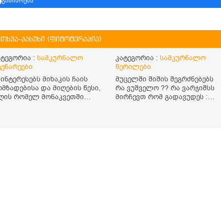
გაზიარება
ითხვა-პასუხი (ფიტოტერაპია)
ატეგორია :
სამკურნალო
კატეგორია :
სამკურნალო
ცენარეები
წერილები
აინტერესებს მიხაკის ჩაის
მუცელში შიშის შეგრძნებებს
ომზადებისა და მიღების წესი,
რა ვუშველო ?? რა ვარჯიშსს
ღის რომელ მონაკვეთში
მირჩევთ რომ გადავუდეს :
ნდა მივიღო? რისთვის არის
შიში
ასარგებლო და უკუჩვენება
უ აქვს