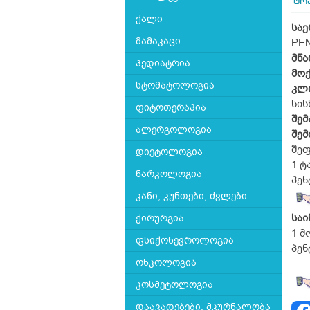
ტრ
ქალი
საე
მამაკაცი
PEN
მწა
პედიატრია
მოქ
სტომატოლოგია
კლ
სის
ფიტოთერაპია
შემ
ალერგოლოგია
შე
შეფ
დიეტოლოგია
1 ტ
ნარკოლოგია
პენ
კანი, კუნთები, ძვლები
სა
ქირურგია
1 მ
ფსიქონევროლოგია
პენ
ონკოლოგია
კოსმეტოლოგია
დაავადებები, მკურნალობა