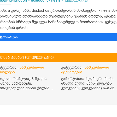
ადოქოკინეზი - adiadochokinesis - адиадохокинез
რძნ. a უარყ. ნაწ., diadochos ერთიმეორის მომდევნო, kinesis
აგონისტურ მოძრაობათა შესრულების უნარის მოშლა, ავადმყ
რაობის სწრაფი შეცვლა საწინააღმდეგო მოძრაობით. გვხვდებ
იანების დროს.
გაზიარება
ითხვა-პასუხი (ფიტოტერაპია)
ატეგორია :
სამკურნალო
კატეგორია :
სამკურნალო
ერილები
მცენარეები
აფლი, რომელიც 8 წელია
გამარჯობათ.ბედნიერი შობა-
ნახება სარდაფში,
ახალი წელი! მაინტერესებს
ოთავსებულია მინის ქილაში
კურკუმას( კურკუმინი) ჩაი ან
ა დახურულია პლასტმასის
რძიანი კურკუმას მიღების
ახურავით. ექნება თუ არა
წესი. მაინტერესებდა და
ენარჩუნებული სასარგებლო
წავიკითხე ასეთი
ვისებები და შეიძლება თუ
ინფორმაცია: კურკუმას
რა მისი მირთმევა?
გააჩნია ანთების
მადლობთ.
საწინააღმდეგო,