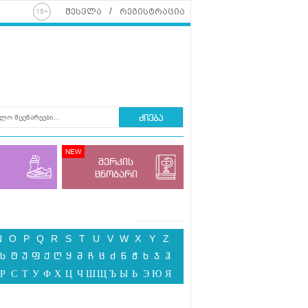
შესვლა
რეგისტრაცია
ძიება
მერკის
ცნობარი
N
O
P
Q
R
S
T
U
V
W
X
Y
Z
ს
ტ
უ
ფ
ქ
ღ
ყ
შ
ჩ
ც
ძ
წ
ჭ
ხ
ჯ
ჰ
Р
С
Т
У
Ф
Х
Ц
Ч
Ш
Щ
Ъ
Ы
Ь
Э
Ю
Я