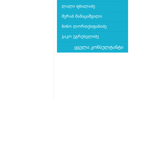
ლალი ფხალაძე
მერაბ მამაცაშვილი
ნინო ლორთქიფანიძე
ჯაკო უგრეხელიძე
ყველა კონსულტანტი
მთავარი
ჩვენს შესახებ
კითხვა-პასუხი
Mkurnali.ge © 2016 ყველა უფლება დაცულია
მასალების გადაბეჭდვა/რეპროდუცირება აკ
იხილეთ
მასალის გამოყენების პირობები