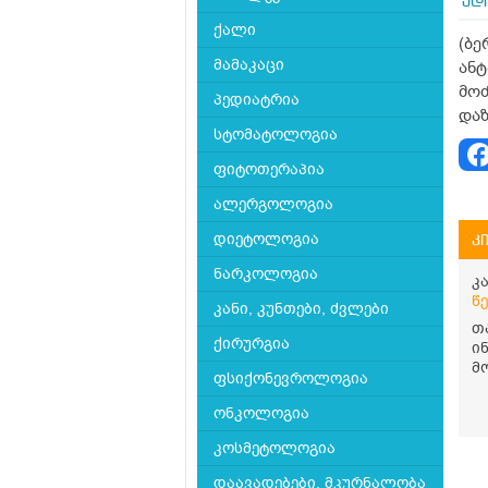
ადი
ქალი
(ბე
მამაკაცი
ანტ
მოძ
პედიატრია
დაზ
სტომატოლოგია
ფიტოთერაპია
ალერგოლოგია
დიეტოლოგია
კ
ნარკოლოგია
კ
წ
კანი, კუნთები, ძვლები
თ
ქირურგია
ი
მ
ფსიქონევროლოგია
დ
ს
ონკოლოგია
შ
თ
კოსმეტოლოგია
ა
დაავადებები, მკურნალობა
გ