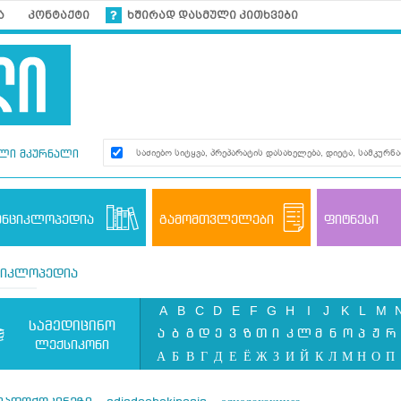
ა
კონტაქტი
ხშირად დასმული კითხვები
ლი მკურნალი
ენციკლოპედია
გამომთვლელები
ფიტნესი
ციკლოპედია
A
B
C
D
E
F
G
H
I
J
K
L
M
სამედიცინო
ა
ბ
გ
დ
ე
ვ
ზ
თ
ი
კ
ლ
მ
ნ
ო
პ
ჟ
რ
ლექსიკონი
А
Б
В
Г
Д
Е
Ё
Ж
З
И
Й
К
Л
М
Н
О
П