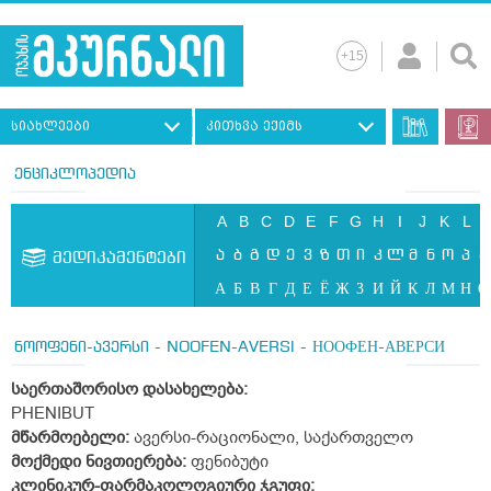
სიახლეები
კითხვა ექიმს
ენციკლოპედია
A
B
C
D
E
F
G
H
I
J
K
L
ა
ბ
გ
დ
ე
ვ
ზ
თ
ი
კ
ლ
მ
ნ
ო
პ
ჟ
მედიკამენტები
А
Б
В
Г
Д
Е
Ё
Ж
З
И
Й
К
Л
М
Н
О
ნოოფენი-ავერსი - NOOFEN-AVERSI - НООФЕН-АВЕРСИ
საერთაშორისო დასახელება:
PHENIBUT
მწარმოებელი:
ავერსი-რაციონალი, საქართველო
მოქმედი ნივთიერება:
ფენიბუტი
კლინიკურ-ფარმაკოლოგიური ჯგუფი: