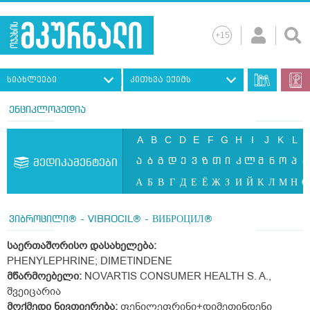
სიახლეები
კითხვა ექიმს
ენციკლოპედია
A
B
C
D
E
F
G
H
I
J
K
L
ა
ბ
გ
დ
ე
ვ
ზ
თ
ი
კ
ლ
მ
ნ
ო
პ
ჟ
მედიკამენტები
А
Б
В
Г
Д
Е
Ё
Ж
З
И
Й
К
Л
М
Н
О
ვიბროცილი® - VIBROCIL® - ВИБРОЦИЛ®
საერთაშორისო
დასახელება:
PHENYLEPHRINE; DIMETINDENE
მწარმოებელი:
NOVARTIS CONSUMER HEALTH S. A.,
შვეიცარია
მოქმედი
ნივთიერება:
ფენილეფრინი+დიმეთინდენი