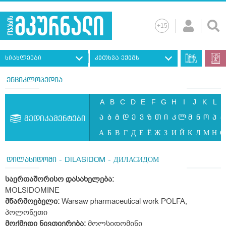
სიახლეები
კითხვა ექიმს
ენციკლოპედია
A
B
C
D
E
F
G
H
I
J
K
L
ა
ბ
გ
დ
ე
ვ
ზ
თ
ი
კ
ლ
მ
ნ
ო
პ
ჟ
მედიკამენტები
А
Б
В
Г
Д
Е
Ё
Ж
З
И
Й
К
Л
М
Н
О
დილასიდომი - DILASIDOM - ДИЛАСИДОМ
საერთაშორისო
დასახელება
:
MOLSIDOMINE
მწარმოებელი:
Warsaw pharmaceutical work POLFA,
პოლონეთი
მოქმედი
ნივთიერება
:
მოლსიდომინი