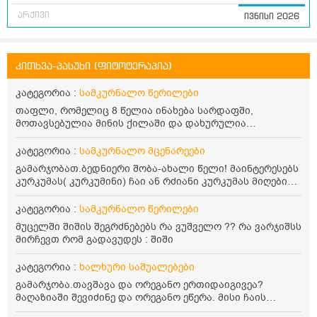
არქივი
ივნისი 2026
კითხვა-პასუხი (ფიტოტერაპია)
კატეგორია :
სამკურნალო წერილები
თაფლი, რომელიც 8 წელია ინახება სარდაფში,
მოთავსებულია მინის ქილაში და დახურულია
პლასტმასის სახურავით. ექნება თუ არა შენარჩუნებული
სასარგებლო თვისებები და შეიძლება თუ არა მისი
კატეგორია :
სამკურნალო მცენარეები
მირთმევა? გმადლობთ.
გამარჯობათ.ბედნიერი შობა-ახალი წელი! მაინტერესებს
კურკუმას( კურკუმინი) ჩაი ან რძიანი კურკუმას მიღების
წესი. მაინტერესებდა და წავიკითხე ასეთი ინფორმაცია:
კურკუმას გააჩნია ანთების საწინააღმდეგო,
კატეგორია :
სამკურნალო წერილები
დამამშვიდებელი და ანტიოქსიდანტური თვისებები.ის
მუცელში შიშის შეგრძნებებს რა ვუშველო ?? რა ვარჯიშსს
უნდა მივიღოთო ცხიმთან და შავ პილპილთან ერთად
მირჩევთ რომ გადავუდეს : შიში
ეფექტურობის მიზნით. 1) პირველი ვარიანტი არის ჩაი:
როგორ მივიღო კურკუმას ჩაი? უზმოზე,ჭამამდე თუ ჭამის
კატეგორია :
ხალხური საშუალებები
შემდეგ? თბილი წყალი უნდა დავასხათ თუ მდუღარე?
წავიკითხე რომ კურკუმას თუ დავასხამთ მდუღარე
გამარჯობა.თავშავა და ორეგანო ერთიდაიგივეა?
წყალს, ის დაკარგავსო სასარგებლო თვისებებს, ასევე
მაღაზიაში შევიძინე და ორეგანო ეწერა. მისი ჩაის
წავიკითხე რომ თუ არ ადუღდა კურკუმა წყალში, მაშინ
დალევის წესი მაინტერესებს.რისთვის არის კარგი?