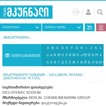
სიახლეები
კითხვა ექიმს
ენციკლოპედია
A
B
C
D
E
F
G
H
I
J
K
L
ა
ბ
გ
დ
ე
ვ
ზ
თ
ი
კ
ლ
მ
ნ
ო
პ
ჟ
მედიკამენტები
А
Б
В
Г
Д
Е
Ё
Ж
З
И
Й
К
Л
М
Н
О
დიკლობერლი რეტარდი - DICLOBERL RETARD -
ДИКЛОФЕНАК РЕТАРД
საერთაშორისო
დასახელება
:
DICLOFENAC SODIUM
მწარმოებელი:
BERLIN- CHEMIE/MENARINI GROUP
მოქმედი
ნივთიერება
:
დიკლოფენაკი