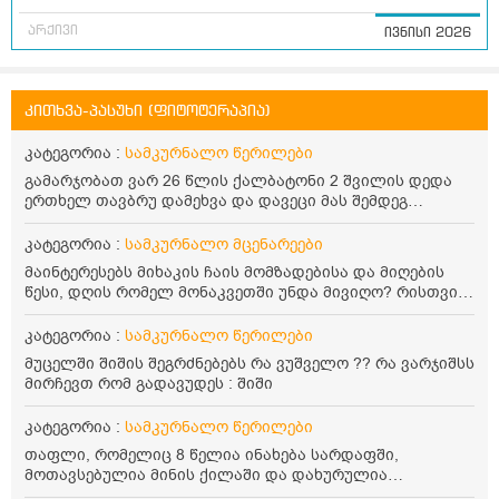
არქივი
ივნისი 2026
კითხვა-პასუხი (ფიტოტერაპია)
კატეგორია :
სამკურნალო წერილები
გამარჯობათ ვარ 26 წლის ქალბატონი 2 შვილის დედა
ერთხელ თავბრუ დამეხვა და დავეცი მას შემდეგ
დამეწყო შიშები ვეღარ გავდიოდი გარეთ რადგან ისევ
ასე ცუდად არ გავხდარიყავი ყურის ანთება მქონდა
კატეგორია :
სამკურნალო მცენარეები
მაშინ როგორც გაირკვა მას შემსეგ გავიდა 1 წელზე
მაინტერესებს მიხაკის ჩაის მომზადებისა და მიღების
მეტინდა კიდე მეხვევა თავბრუ გარეთ გასვილისას
წესი, დღის რომელ მონაკვეთში უნდა მივიღო? რისთვის
სახლში კარგად ვარ როცა ახსენებენ გარეთ წაავალა
არის სასარგებლო და უკუჩვენება თუ აქვს
სმაგაზეხ კი ცუდად ვხდებოდი ეხლა როგორმე გავდივარ
კატეგორია :
სამკურნალო წერილები
ბაღში ჯოხში ზოგჯერ მაქვს შეგრძნება მიწა მეცლება
ფეხებიდან და ჯოხზე უნდა დავეყრდნო აუცილებლად
მუცელში შიშის შეგრძნებებს რა ვუშველო ?? რა ვარჯიშსს
არვიხი როგორ მოვიქცე რა გავაკეთო ასევე დამეწყო
მირჩევთ რომ გადავუდეს : შიში
შიშები უაზროდ შფოთვა რომ ვეღარ გავალ გაერთ
საერთო ან რაომე მსგავსი როგორ მოვიქხე გავხდი
კატეგორია :
სამკურნალო წერილები
ძალაინ მგრძნობიარე ყველაფერზე მეტირება ( ვინმერ
თაფლი, რომელიც 8 წელია ინახება სარდაფში,
რომ ჩხუბობს ცუდად ვხდები შიშები მეწყება ეგრევე (
მოთავსებულია მინის ქილაში და დახურულია
ასევე მაქვს დანგრეული ოჯახი 7 თვეა 5წლიანი
პლასტმასის სახურავით. ექნება თუ არა შენარჩუნებული