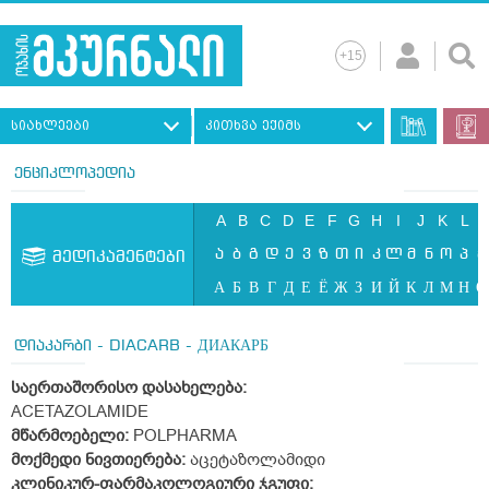
სიახლეები
კითხვა ექიმს
ენციკლოპედია
A
B
C
D
E
F
G
H
I
J
K
L
ა
ბ
გ
დ
ე
ვ
ზ
თ
ი
კ
ლ
მ
ნ
ო
პ
ჟ
მედიკამენტები
А
Б
В
Г
Д
Е
Ё
Ж
З
И
Й
К
Л
М
Н
О
დიაკარბი - DIACARB - ДИАКАРБ
საერთაშორისო
დასახელება
:
ACETAZOLAMIDE
მწარმოებელი:
POLPHARMA
მოქმედი
ნივთიერება
:
აცეტაზოლამიდი
კლინიკურ
-
ფარმაკოლოგიური
ჯგუფი
: