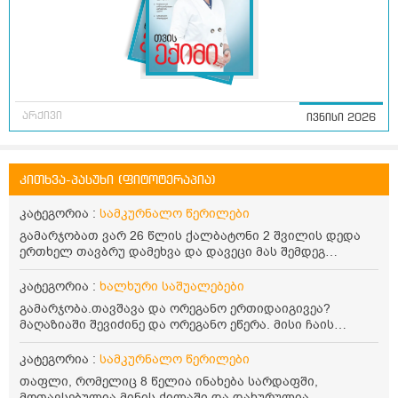
არქივი
ივნისი 2026
კითხვა-პასუხი (ფიტოტერაპია)
კატეგორია :
სამკურნალო წერილები
გამარჯობათ ვარ 26 წლის ქალბატონი 2 შვილის დედა
ერთხელ თავბრუ დამეხვა და დავეცი მას შემდეგ
დამეწყო შიშები ვეღარ გავდიოდი გარეთ რადგან ისევ
ასე ცუდად არ გავხდარიყავი ყურის ანთება მქონდა
კატეგორია :
ხალხური საშუალებები
მაშინ როგორც გაირკვა მას შემსეგ გავიდა 1 წელზე
გამარჯობა.თავშავა და ორეგანო ერთიდაიგივეა?
მეტინდა კიდე მეხვევა თავბრუ გარეთ გასვილისას
მაღაზიაში შევიძინე და ორეგანო ეწერა. მისი ჩაის
სახლში კარგად ვარ როცა ახსენებენ გარეთ წაავალა
დალევის წესი მაინტერესებს.რისთვის არის კარგი?
სმაგაზეხ კი ცუდად ვხდებოდი ეხლა როგორმე გავდივარ
წავიკითხე რომ: 1 ჭიქა თბილ წყალში ჩავყაროთ 1 ჩაის
კატეგორია :
სამკურნალო წერილები
ბაღში ჯოხში ზოგჯერ მაქვს შეგრძნება მიწა მეცლება
კოვზი დაქუცმაცებული და გამხმარი ორეგანო და
ფეხებიდან და ჯოხზე უნდა დავეყრდნო აუცილებლად
თაფლი, რომელიც 8 წელია ინახება სარდაფში,
გავაჩეროთ 10-15 წუთი, მივიღოთო ჭამიდან 1-2 საათში.
არვიხი როგორ მოვიქცე რა გავაკეთო ასევე დამეწყო
მოთავსებულია მინის ქილაში და დახურულია