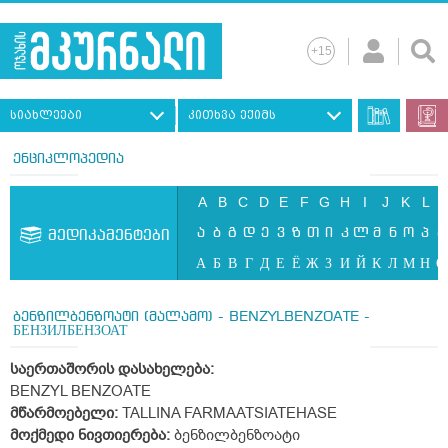
სიახლეები
კითხვა ექიმს
ენციკლოპედია
A
B
C
D
E
F
G
H
I
J
K
L
ა
ბ
გ
დ
ე
ვ
ზ
თ
ი
კ
ლ
მ
ნ
ო
პ
ჟ
მედიკამენტები
А
Б
В
Г
Д
Е
Ё
Ж
З
И
Й
К
Л
М
Н
О
ბენზილბენზოატი (მალამო) - BENZYLBENZOATE -
БЕНЗИЛБЕНЗОАТ
საერთაშორის დასახელება:
BENZYL BENZOATE
მწარმოებელი:
TALLINA FARMAATSIATEHASE
მოქმედი ნივთიერება:
ბენზილბენზოატი