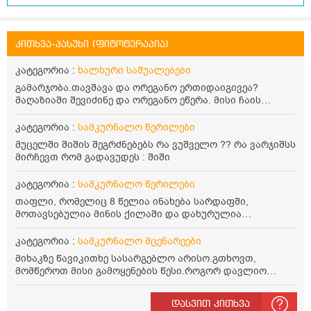
კითხვა-პასუხი (ფიტოტერაპია)
კატეგორია :
ხალხური საშუალებები
გამარჯობა.თავშავა და ორეგანო ერთიდაიგივეა?
მაღაზიაში შევიძინე და ორეგანო ეწერა. მისი ჩაის
დალევის წესი მაინტერესებს.რისთვის არის კარგი?
წავიკითხე რომ: 1 ჭიქა თბილ წყალში ჩავყაროთ 1 ჩაის
კატეგორია :
სამკურნალო წერილები
კოვზი დაქუცმაცებული და გამხმარი ორეგანო და
მუცელში შიშის შეგრძნებებს რა ვუშველო ?? რა ვარჯიშსს
გავაჩეროთ 10-15 წუთი, მივიღოთო ჭამიდან 1-2 საათში.
მირჩევთ რომ გადავუდეს : შიში
მიზანი: ანტიოქსიდანტური და ანთების საწინააღმდეგო
თვისება. სწორია ეს ინფორმაცია? უკუჩვენება რა აქვს
კატეგორია :
სამკურნალო წერილები
და ბრონქულ ასთმას თუ შველის ორეგანოს ჩაი?
თაფლი, რომელიც 8 წელია ინახება სარდაფში,
მოთავსებულია მინის ქილაში და დახურულია
პლასტმასის სახურავით. ექნება თუ არა შენარჩუნებული
სასარგებლო თვისებები და შეიძლება თუ არა მისი
კატეგორია :
სამკურნალო მცენარეები
მირთმევა? გმადლობთ.
მიხაკზე წავიკითხე სასარგებლო არისო.გთხოვთ,
მომწეროთ მისი გამოყენების წესი.როგორ დავლიო
მიხაკის ჩაი. ასევე მაინტერესებს ლეიკოციტები მაქვს
ოდნავ დაბალი და წავიკითხე ლეიკოციტების დონეს
დასვით კითხვა
მაღლა წევსო და ასეა?