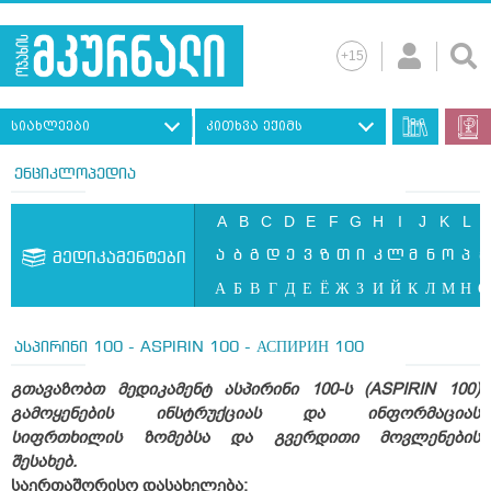
სიახლეები
კითხვა ექიმს
ენციკლოპედია
A
B
C
D
E
F
G
H
I
J
K
L
ა
ბ
გ
დ
ე
ვ
ზ
თ
ი
კ
ლ
მ
ნ
ო
პ
ჟ
მედიკამენტები
А
Б
В
Г
Д
Е
Ё
Ж
З
И
Й
К
Л
М
Н
О
ასპირინი 100 - ASPIRIN 100 - АСПИРИН 100
გთავაზობთ მედიკამენტ ასპირინი 100-ს (ASPIRIN 100)
გამოყენების ინსტრუქციას და ინფორმაციას
სიფრთხილის ზომებსა და გვერდითი მოვლენების
შესახებ.
საერთაშორისო
დასახელება
: