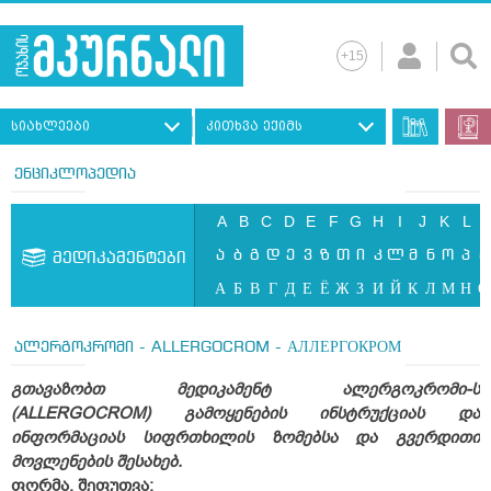
სიახლეები
კითხვა ექიმს
ენციკლოპედია
A
B
C
D
E
F
G
H
I
J
K
L
ა
ბ
გ
დ
ე
ვ
ზ
თ
ი
კ
ლ
მ
ნ
ო
პ
ჟ
მედიკამენტები
А
Б
В
Г
Д
Е
Ё
Ж
З
И
Й
К
Л
М
Н
О
ალერგოკრომი - ALLERGOCROM - АЛЛЕРГОКРОМ
გთავაზობთ მედიკამენტ ალერგოკრომი-ს
(ALLERGOCROM) გამოყენების ინსტრუქციას და
ინფორმაციას სიფრთხილის ზომებსა და გვერდითი
მოვლენების შესახებ.
ფორმა, შეფუთვა: