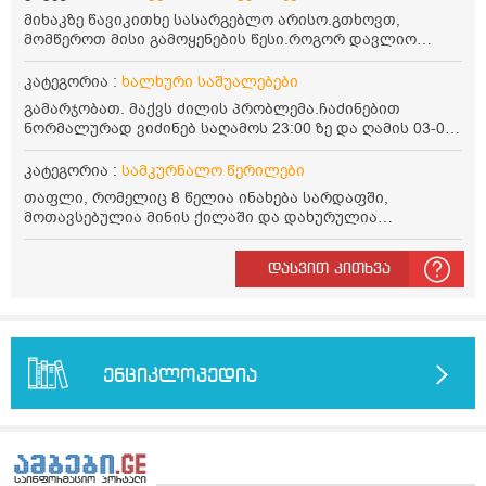
მიხაკზე წავიკითხე სასარგებლო არისო.გთხოვთ,
მომწეროთ მისი გამოყენების წესი.როგორ დავლიო
მიხაკის ჩაი. ასევე მაინტერესებს ლეიკოციტები მაქვს
ოდნავ დაბალი და წავიკითხე ლეიკოციტების დონეს
კატეგორია :
ხალხური საშუალებები
მაღლა წევსო და ასეა?
გამარჯობათ. მაქვს ძილის პრობლემა.ჩაძინებით
ნორმალურად ვიძინებ საღამოს 23:00 ზე და ღამის 03-00
ან 04:00 საათზე მეღვიძება და მერე ვერ ვიძინებ
ვერაფრით.რამე ხალხური საშუალება თუ არის ამ
კატეგორია :
სამკურნალო წერილები
პრობლემის მოსაგვარებლად
თაფლი, რომელიც 8 წელია ინახება სარდაფში,
მოთავსებულია მინის ქილაში და დახურულია
პლასტმასის სახურავით. ექნება თუ არა შენარჩუნებული
სასარგებლო თვისებები და შეიძლება თუ არა მისი
დასვით კითხვა
მირთმევა? გმადლობთ.
ენციკლოპედია