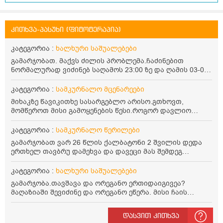
კითხვა-პასუხი (ფიტოტერაპია)
კატეგორია :
ხალხური საშუალებები
გამარჯობათ. მაქვს ძილის პრობლემა.ჩაძინებით
ნორმალურად ვიძინებ საღამოს 23:00 ზე და ღამის 03-00
ან 04:00 საათზე მეღვიძება და მერე ვერ ვიძინებ
ვერაფრით.რამე ხალხური საშუალება თუ არის ამ
კატეგორია :
სამკურნალო მცენარეები
პრობლემის მოსაგვარებლად
მიხაკზე წავიკითხე სასარგებლო არისო.გთხოვთ,
მომწეროთ მისი გამოყენების წესი.როგორ დავლიო
მიხაკის ჩაი. ასევე მაინტერესებს ლეიკოციტები მაქვს
ოდნავ დაბალი და წავიკითხე ლეიკოციტების დონეს
კატეგორია :
სამკურნალო წერილები
მაღლა წევსო და ასეა?
გამარჯობათ ვარ 26 წლის ქალბატონი 2 შვილის დედა
ერთხელ თავბრუ დამეხვა და დავეცი მას შემდეგ
დამეწყო შიშები ვეღარ გავდიოდი გარეთ რადგან ისევ
ასე ცუდად არ გავხდარიყავი ყურის ანთება მქონდა
კატეგორია :
ხალხური საშუალებები
მაშინ როგორც გაირკვა მას შემსეგ გავიდა 1 წელზე
გამარჯობა.თავშავა და ორეგანო ერთიდაიგივეა?
მეტინდა კიდე მეხვევა თავბრუ გარეთ გასვილისას
მაღაზიაში შევიძინე და ორეგანო ეწერა. მისი ჩაის
სახლში კარგად ვარ როცა ახსენებენ გარეთ წაავალა
დალევის წესი მაინტერესებს.რისთვის არის კარგი?
სმაგაზეხ კი ცუდად ვხდებოდი ეხლა როგორმე გავდივარ
წავიკითხე რომ: 1 ჭიქა თბილ წყალში ჩავყაროთ 1 ჩაის
ბაღში ჯოხში ზოგჯერ მაქვს შეგრძნება მიწა მეცლება
დასვით კითხვა
კოვზი დაქუცმაცებული და გამხმარი ორეგანო და