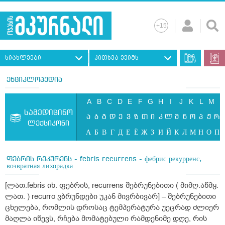
სიახლეები
კითხვა ექიმს
ენციკლოპედია
A
B
C
D
E
F
G
H
I
J
K
L
M
N
სამედიცინო
ა
ბ
გ
დ
ე
ვ
ზ
თ
ი
კ
ლ
მ
ნ
ო
პ
ჟ
რ
ლექსიკონი
А
Б
В
Г
Д
Е
Ё
Ж
З
И
Й
К
Л
М
Н
О
П
ფებრის რეკურენს - febris recurrens - фебрис рекурренс,
возвратная лихорадка
[ლათ.febris იხ. ფებრის, recurrens შებრუნებითი ( მიმღ.აწმყ.
ლათ. ) recurro ვბრუნდები უკან მივრბივარ] – შებრუნებითი
ცხელება, რომლის დროსაც ტემპერატურა უეცრად ძლიერ
მაღლა იწევს, რჩება მომატებული რამდენიმე დღე, რის