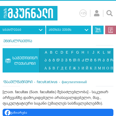
სიახლეები
კითხვა ექიმს
ენციკლოპედია
A
B
C
D
E
F
G
H
I
J
K
L
M
N
სამედიცინო
ა
ბ
გ
დ
ე
ვ
ზ
თ
ი
კ
ლ
მ
ნ
ო
პ
ჟ
რ
ლექსიკონი
А
Б
В
Г
Д
Е
Ё
Ж
З
И
Й
К
Л
М
Н
О
П
ფაკულტატიური - facultativus - факультативный
[ლათ. facultas (ნათ. facultatis) შესაძლებლობა] - საკუთარ
არჩევანზე დამოკიდებული არასავალდებულო, მაგ.,
ფაკულტატიური საგანი (უმაღლეს სასწავლებლებში).
გაზიარება