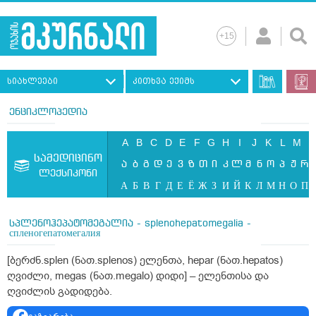
სიახლეები
კითხვა ექიმს
ენციკლოპედია
A
B
C
D
E
F
G
H
I
J
K
L
M
N
სამედიცინო
ა
ბ
გ
დ
ე
ვ
ზ
თ
ი
კ
ლ
მ
ნ
ო
პ
ჟ
რ
ლექსიკონი
А
Б
В
Г
Д
Е
Ё
Ж
З
И
Й
К
Л
М
Н
О
П
სპლენოჰეპატომეგალია - splenohepatomegalia -
спленогепатомегалия
[ბერძნ.splen (ნათ.splenos) ელენთა, hepar (ნათ.hepatos)
ღვიძლი, megas (ნათ.megalo) დიდი] – ელენთისა და
ღვიძლის გადიდება.