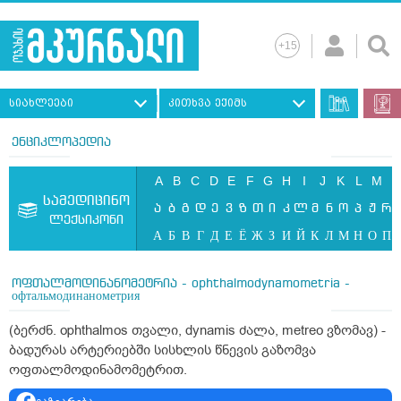
სიახლეები
კითხვა ექიმს
ენციკლოპედია
A
B
C
D
E
F
G
H
I
J
K
L
M
N
სამედიცინო
ა
ბ
გ
დ
ე
ვ
ზ
თ
ი
კ
ლ
მ
ნ
ო
პ
ჟ
რ
ლექსიკონი
А
Б
В
Г
Д
Е
Ё
Ж
З
И
Й
К
Л
М
Н
О
П
ოფთალმოდინანომეტრია - ophthalmodynamometria -
офтальмодинанометрия
(ბერძნ. ophthalmos თვალი, dynamis ძალა, metreo ვზომავ) -
ბადურას არტერიებში სისხლის წნევის გაზომვა
ოფთალმოდინამომეტრით.