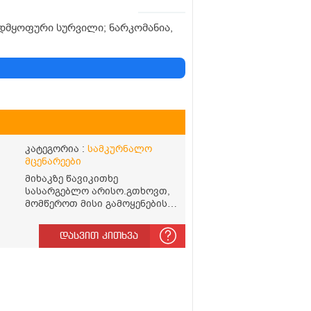
ავადმყოფური სურვილი; ნარკომანია,
კატეგორია :
სამკურნალო
მცენარეები
მიხაკზე წავიკითხე
სასარგებლო არისო.გთხოვთ,
მომწეროთ მისი გამოყენების
წესი.როგორ დავლიო მიხაკის
ჩაი. ასევე მაინტერესებს
დასვით კითხვა
ლეიკოციტები მაქვს ოდნავ
ა
დაბალი და წავიკითხე
ლეიკოციტების დონეს მაღლა
წევსო და ასეა?