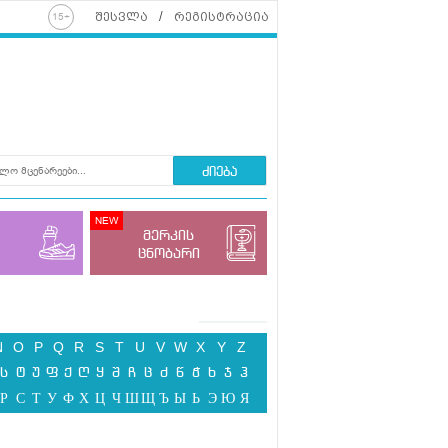
შესვლა
რეგისტრაცია
ძიება
მერკის
ცნობარი
N
O
P
Q
R
S
T
U
V
W
X
Y
Z
ს
ტ
უ
ფ
ქ
ღ
ყ
შ
ჩ
ც
ძ
წ
ჭ
ხ
ჯ
ჰ
Р
С
Т
У
Ф
Х
Ц
Ч
Ш
Щ
Ъ
Ы
Ь
Э
Ю
Я