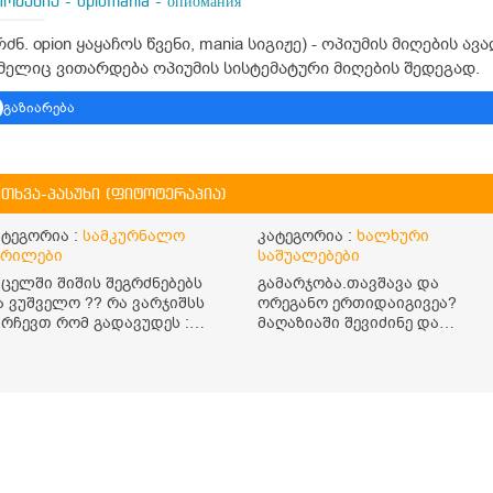
ომანია - opiomania - опиомания
რძნ. opion ყაყაჩოს წვენი, mania სიგიჟე) - ოპიუმის მიღების 
ელიც ვითარდება ოპიუმის სისტემატური მიღების შედეგად.
გაზიარება
ითხვა-პასუხი (ფიტოტერაპია)
ატეგორია :
სამკურნალო
კატეგორია :
ხალხური
ერილები
საშუალებები
უცელში შიშის შეგრძნებებს
გამარჯობა.თავშავა და
ა ვუშველო ?? რა ვარჯიშსს
ორეგანო ერთიდაიგივეა?
ირჩევთ რომ გადავუდეს :
მაღაზიაში შევიძინე და
იში
ორეგანო ეწერა. მისი ჩაის
დალევის წესი
მაინტერესებს.რისთვის არის
კარგი? წავიკითხე რომ: 1 ჭიქ
თბილ წყალში ჩავყაროთ 1
ჩაის კოვზი დაქუცმაცებული
და გამხმარი ორეგანო და
გავაჩეროთ 10-15 წუთი,