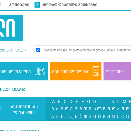
ა
კონტაქტი
ხშირად დასმული კითხვები
ლი მკურნალი
ენციკლოპედია
გამომთვლელები
ფიტნესი
ციკლოპედია
A
B
C
D
E
F
G
H
I
J
K
L
M
სამედიცინო
ა
ბ
გ
დ
ე
ვ
ზ
თ
ი
კ
ლ
მ
ნ
ო
პ
ჟ
რ
ლექსიკონი
А
Б
В
Г
Д
Е
Ё
Ж
З
И
Й
К
Л
М
Н
О
П